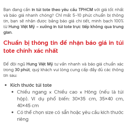
Bạn đang cần
in túi tote theo yêu cầu TPHCM
với giá tốt nhất
và báo giá nhanh chóng? Chỉ mất 5–10 phút chuẩn bị thông
tin, bạn sẽ nhận được bảng báo giá chi tiết, minh bạch 100%
từ
Hưng Việt Mỹ – xưởng in túi tote trực tiếp không qua trung
gian
.
Chuẩn bị thông tin để nhận báo giá in túi
tote chính xác nhất
Để đội ngũ
Hưng Việt Mỹ
tư vấn nhanh và báo giá chuẩn xác
trong
30 phút
, quý khách vui lòng cung cấp đầy đủ các thông
tin sau:
Kích thước túi tote
Chiều ngang × Chiều cao × Hông (nếu là túi
hộp). Ví dụ phổ biến: 30×35 cm, 35×40 cm,
40×45 cm
Có thể chọn size có sẵn hoặc yêu cầu kích thước
riêng