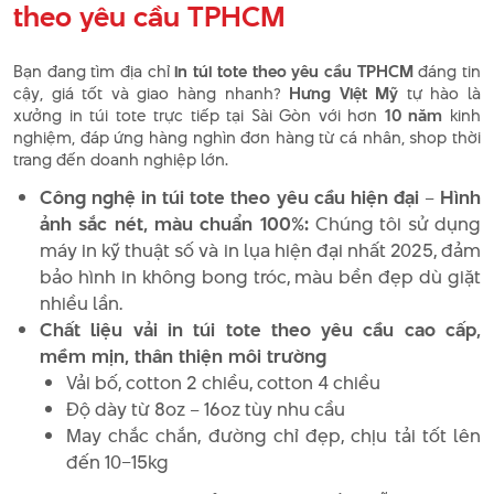
theo yêu cầu TPHCM
Bạn đang tìm địa chỉ
in túi tote theo yêu cầu TPHCM
đáng tin
cậy, giá tốt và giao hàng nhanh?
Hưng Việt Mỹ
tự hào là
xưởng in túi tote trực tiếp tại Sài Gòn với hơn
10 năm
kinh
nghiệm, đáp ứng hàng nghìn đơn hàng từ cá nhân, shop thời
trang đến doanh nghiệp lớn.
Công nghệ in túi tote theo yêu cầu hiện đại – Hình
ảnh sắc nét, màu chuẩn 100%:
Chúng tôi sử dụng
máy in kỹ thuật số và in lụa hiện đại nhất 2025, đảm
bảo hình in không bong tróc, màu bền đẹp dù giặt
nhiều lần.
Chất liệu vải in túi tote theo yêu cầu cao cấp,
mềm mịn, thân thiện môi trường
Vải bố, cotton 2 chiều, cotton 4 chiều
Độ dày từ 8oz – 16oz tùy nhu cầu
May chắc chắn, đường chỉ đẹp, chịu tải tốt lên
đến 10–15kg