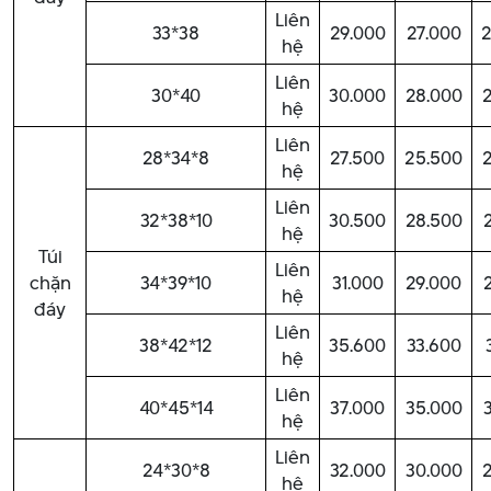
Liên
33*38
29.000
27.000
2
hệ
Liên
30*40
30.000
28.000
hệ
Liên
28*34*8
27.500
25.500
hệ
Liên
32*38*10
30.500
28.500
hệ
Túi
Liên
chặn
34*39*10
31.000
29.000
hệ
đáy
Liên
38*42*12
35.600
33.600
hệ
Liên
40*45*14
37.000
35.000
hệ
Liên
24*30*8
32.000
30.000
hệ