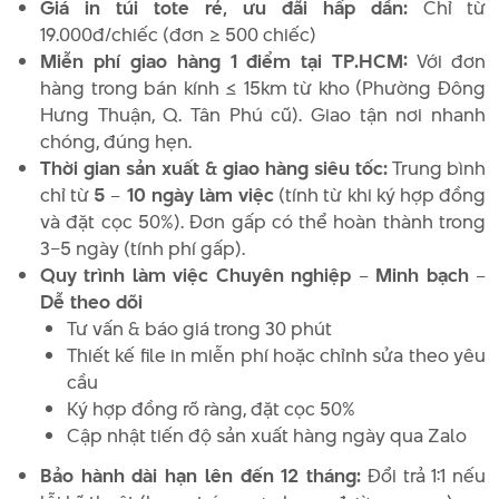
Giá in túi tote rẻ, ưu đãi hấp dẫn:
Chỉ từ
19.000đ/chiếc (đơn ≥ 500 chiếc)
Miễn phí giao hàng 1 điểm tại TP.HCM:
Với đơn
hàng trong bán kính ≤ 15km từ kho (Phường Đông
Hưng Thuận, Q. Tân Phú cũ). Giao tận nơi nhanh
chóng, đúng hẹn.
Thời gian sản xuất & giao hàng siêu tốc:
Trung bình
chỉ từ
5 – 10 ngày làm việc
(tính từ khi ký hợp đồng
và đặt cọc 50%). Đơn gấp có thể hoàn thành trong
3–5 ngày (tính phí gấp).
Quy trình làm việc Chuyên nghiệp – Minh bạch –
Dễ theo dõi
Tư vấn & báo giá trong 30 phút
Thiết kế file in miễn phí hoặc chỉnh sửa theo yêu
cầu
Ký hợp đồng rõ ràng, đặt cọc 50%
Cập nhật tiến độ sản xuất hàng ngày qua Zalo
Bảo hành dài hạn lên đến 12 tháng:
Đổi trả 1:1 nếu