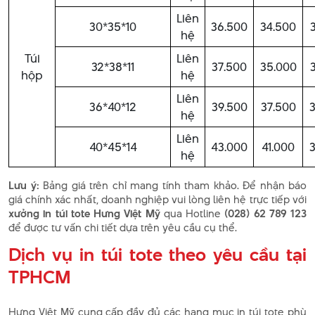
Liên
30*35*10
36.500
34.500
hệ
Túi
Liên
32*38*11
37.500
35.000
hộp
hệ
Liên
36*40*12
39.500
37.500
hệ
Liên
40*45*14
43.000
41.000
hệ
Lưu ý:
Bảng giá trên chỉ mang tính tham khảo. Để nhận báo
giá chính xác nhất, doanh nghiệp vui lòng liên hệ trực tiếp với
xưởng in túi tote Hưng Việt Mỹ
qua Hotline
(028) 62 789 123
để được tư vấn chi tiết dựa trên yêu cầu cụ thể.
Dịch vụ in túi tote theo yêu cầu tại
TPHCM
Hưng Việt Mỹ cung cấp đầy đủ các hạng mục in túi tote phù