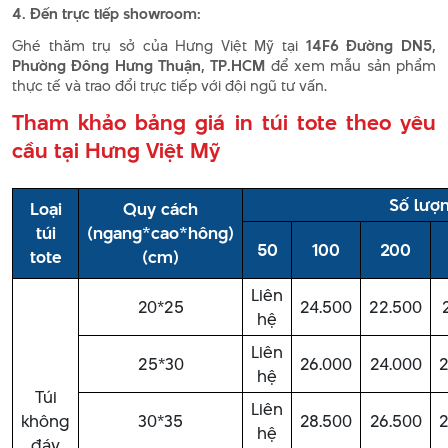
4. Đến trực tiếp showroom:
Ghé thăm trụ sở của Hưng Việt Mỹ tại
14F6 Đường DN5,
Phường Đông Hưng Thuận, TP.HCM
để xem mẫu sản phẩm
thực tế và trao đổi trực tiếp với đội ngũ tư vấn.
Tham khảo bảng giá in túi tote theo yêu
cầu tại Hưng Việt Mỹ
Số lượn
Loại
Quy cách
túi
(ngang*cao*hông)
50
100
200
tote
(cm)
Liên
20*25
24.500
22.500
hệ
Liên
25*30
26.000
24.000
2
hệ
Túi
Liên
không
30*35
28.500
26.500
2
hệ
đáy