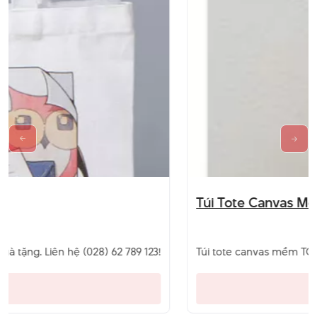
Túi Tote Canvas Mềm, Tiện Lợi - TC 006
Túi tote canvas mềm TC-006 từ vải bố tự nhiên, thân thiện môi