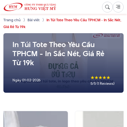
Trang chủ
Bài viết
In Túi Tote Theo Yêu Cầu TPHCM - In Sắc Nét,
Giá Rẻ Từ 19k
In Túi Tote Theo Yêu Cầu
TPHCM - In Sắc Nét, Giá Rẻ
Từ 19k
☆
☆
☆
☆
☆
Ngày
01-02-2026
5/5 (1 Reviews)