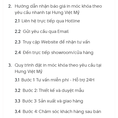
Tặng Quảng Cáo
Hướng dẫn nhận báo giá in móc khóa theo
yêu cầu nhanh tại Hưng Việt Mỹ
Móc khóa
quà tặng quảng cáo
được lựa chọn phổ biến cho
nhiều dịp khác nhau. Dưới đây là một số ưu điểm nổi bật của
2.1
Liên hệ trực tiếp qua Hotline
in móc khóa quà tặng:
2.2
Gửi yêu cầu qua Email
Đa dạng mẫu mã
2.3
Truy cập Website để nhận tư vấn
Nhờ vào kích thước nhỏ gọn và dễ gia công, móc khóa quà
tặng là một trong những món quà tặng thương hiệu đa dạng
2.4
Đến trực tiếp showroom/cửa hàng
mẫu mã nhất với nhiều thiết kế và hình in khác nhau:
Chất liệu:
Móc khóa quà tặng được làm từ nhiều chất
Quy trình đặt in móc khóa theo yêu cầu tại
liệu khác nhau như kim loại, nhựa, gỗ, da,...
Hưng Việt Mỹ
Thiết kế:
Có vô số mẫu mã, kiểu dáng và màu sắc để
3.1
Bước 1: Tư vấn miễn phí - Hỗ trợ 24H
bạn lựa chọn, từ đơn giản đến cầu kỳ, từ truyền thống
đến hiện đại.
3.2
Bước 2: Thiết kế và duyệt mẫu
Cá nhân hóa:
Bạn có thể đặt in móc khóa theo yêu cầu
3.3
Bước 3: Sản xuất và giao hàng
với hình ảnh, logo hoặc thông điệp riêng.
3.4
Bước 4: Chăm sóc khách hàng sau bán