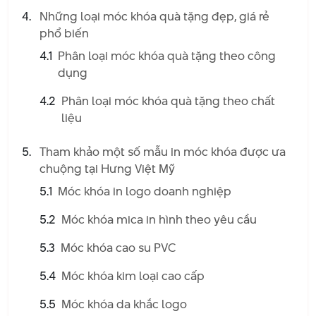
Những loại móc khóa quà tặng đẹp, giá rẻ
phổ biến
4.1
Phân loại móc khóa quà tặng theo công
dụng
4.2
Phân loại móc khóa quà tặng theo chất
liệu
Tham khảo một số mẫu in móc khóa được ưa
Tính đa năng tiện dụng
chuộng tại Hưng Việt Mỹ
Móc khóa giúp giữ các chìa khóa gọn gàng, tránh thất lạc. Với
5.1
Móc khóa in logo doanh nghiệp
thiết kế đa dạng, bạn có thể dễ dàng nhận biết chùm chìa
khóa của mình. Không chỉ vậy, móc khóa có thể là một phụ
5.2
Móc khóa mica in hình theo yêu cầu
kiện nhỏ xinh để trang trí túi xách, balo hoặc móc vào điện
thoại.
5.3
Móc khóa cao su PVC
Giá trị quảng bá
5.4
Móc khóa kim loại cao cấp
Móc khóa in logo là một món quà nhỏ nhưng hiệu quả để
5.5
Móc khóa da khắc logo
quảng bá thương hiệu, sản phẩm hoặc sự kiện. Khi người