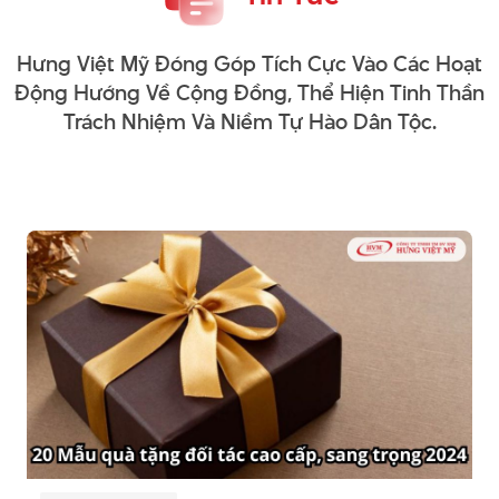
Hưng Việt Mỹ Đóng Góp Tích Cực Vào Các Hoạt
Động Hướng Về Cộng Đồng, Thể Hiện Tinh Thần
Trách Nhiệm Và Niềm Tự Hào Dân Tộc.
Hướng Dẫn Nhận Báo Giá In
Móc Khóa Theo Yêu Cầu
Nhanh Tại Hưng Việt Mỹ
Để giúp khách hàng dễ dàng nhận báo giá in móc khóa theo
yêu cầu nhanh chóng và chính xác, Hưng Việt Mỹ cung cấp
nhiều hình thức tư vấn linh hoạt. Chỉ cần cung cấp thông tin
về số lượng, chất liệu, mẫu mã hoặc logo cần in, đội ngũ
nhân viên sẽ hỗ trợ báo giá chi tiết trong thời gian ngắn nhất.
Liên hệ trực tiếp qua Hotline
Khách hàng có thể gọi trực tiếp đến Hotline
(028) 62 789 123