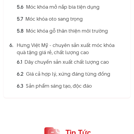
nhận sử dụng móc khóa in logo, họ sẽ vô tình quảng bá cho
5.6
Móc khóa mở nắp bia tiện dụng
thương hiệu của bạn đến những người xung quanh bằng
cách lan tỏa hình ảnh logo in trên móc khóa.
5.7
Móc khóa oto sang trọng
Phù hợp với nhiều đối tượng
5.8
Móc khóa gỗ thân thiện môi trường
Ai cũng có thể dễ dàng sở hữu và sử dụng một chiếc móc
chìa khóa xinh xắn:
Hưng Việt Mỹ - chuyên sản xuất móc khóa
quà tặng giá rẻ, chất lượng cao
Mọi lứa tuổi:
Từ trẻ em đến người lớn, ai cũng có thể
sử dụng móc khóa quà tặng.
6.1
Dây chuyền sản xuất chất lượng cao
Mọi giới tính:
Móc khóa có thiết kế đa dạng, phù hợp
6.2
Giá cả hợp lý, xứng đáng từng đồng
với cả nam và nữ.
Mọi dịp:
Móc khóa là món quà phù hợp cho nhiều dịp
6.3
Sản phẩm sáng tạo, độc đáo
khác nhau, từ sinh nhật, lễ tình nhân đến các sự kiện
công ty.
Tin Tức