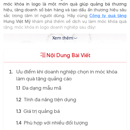
móc khóa in logo là một món quà giúp quảng bá thương
hiệu, tăng doanh số bán hàng và tạo dấu ấn thương hiệu sâu
sắc trong tâm trí người dùng. Hãy cùng
Công ty quà tặng
Hưng Việt Mỹ
khám phá thêm về dịch vụ làm móc khóa quà
tặng, móc khóa in logo doanh nghiệp sau đây!
Xem thêm
Nội Dung Bài Viết
Ưu điểm khi doanh nghiệp chọn in móc khóa
làm quà tặng quảng cáo
1.1
Đa dạng mẫu mã
1.2
Tính đa năng tiện dụng
Ưu Điểm Khi Doanh Nghiệp
1.3
Giá trị quảng bá
Chọn In Móc Khóa Làm Quà
1.4
Phù hợp với nhiều đối tượng