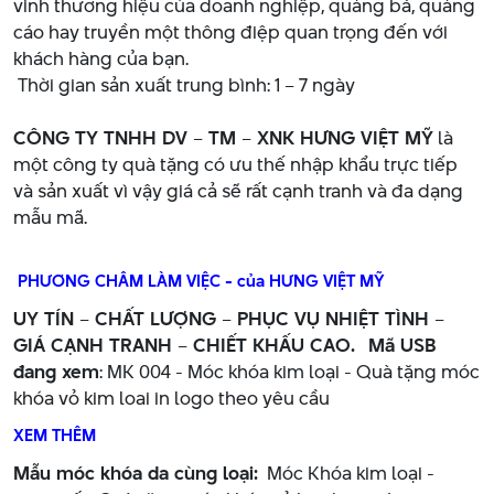
vinh thương hiệu của doanh nghiệp, quảng bá, quảng
cáo hay truyền một thông điệp quan trọng đến với
khách hàng của bạn.
Thời gian sản xuất trung bình: 1 – 7 ngày
CÔNG TY TNHH DV – TM – XNK HƯNG VIỆT MỸ
là
một công ty quà tặng có ưu thế nhập khẩu trực tiếp
và sản xuất vì vậy giá cả sẽ rất cạnh tranh và đa dạng
mẫu mã.
PHƯƠNG CHÂM LÀM VIỆC - của HƯNG VIỆT MỸ
UY TÍN – CHẤT LƯỢNG – PHỤC VỤ NHIỆT TÌNH –
GIÁ CẠNH TRANH – CHIẾT KHẤU CAO.
Mã USB
đang xem
: MK 004 - Móc khóa kim loại - Quà tặng móc
khóa vỏ kim loai in logo theo yêu cầu
XEM THÊM
Mẫu móc khóa da cùng loại:
Móc Khóa kim loại -