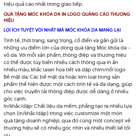
hiệu quả cao nhất trong giao tiếp.
QUÀ TẶNG MÓC KHÓA DA IN LOGO QUẢNG CÁO THƯƠNG
HIỆU
LỢI ÍCH TUYỆT VỜI NHẤT MÀ MÓC KHÓA DA MANG LẠI
Tinh tế, thời trang, sang trọng, cổ điển và gần gũi là
những ưu điểm lớn của dòng quà tặng Móc khóa da –
vỏ da. Với mỗi sản phẩm, thông điệp và thương hiệu
có thể được tùy biến nhiều cách thông qua in ấn
nhiều màu, khắc laser họa tiết và dập chìm/nổi logo
Bề mặt da: Các bề mặt da hoặc kim loại trong sản
phẩm thể hiện được một cách tinh tế và đa dạng, giúp
cho việc truyển tải thông điệp được dễ dàng ở nhiều
góc cạnh.
In/khắc/dập: Chất liệu da mềm, phẳng tạo ra nhiều lựa
chọn (in/khắc/dập) trong việc customize một món
quà tặng doanh nghiệp, qua đó cùng một concept về
thương hiệu sẽ có nhiều góc nhìn và nhiều thiết kế tối
ưu.