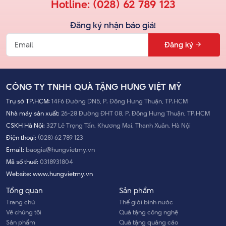
Hotline:
(028) 62 789 123
Đăng ký nhận báo giá!
Đăng ký
CÔNG TY TNHH QUÀ TẶNG HƯNG VIỆT MỸ
Trụ sở TP.HCM:
14F6 Đường DN5, P. Đông Hưng Thuận, TP.HCM
Nhà máy sản xuất:
26-28 Đường ĐHT 08, P. Đông Hưng Thuận, TP.HCM
CSKH Hà Nội:
327 Lê Trọng Tấn, Khương Mai, Thanh Xuân, Hà Nội
Điện thoại:
(028) 62 789 123
Email:
baogia@hungvietmy.vn
Mã số thuế:
0318931804
Website:
www.hungvietmy.vn
Tổng quan
Sản phẩm
Trang chủ
Thế giới bình nước
Về chúng tôi
Quà tặng công nghệ
Sản phẩm
Quà tặng quảng cáo