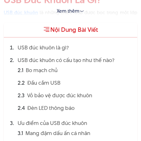
Xem thêm
USB đúc khuôn
là những chiếc USB được bọc trong một lớp
vỏ sử dụng công nghệ đổ khuôn để sản xuất ra. Lớp vỏ này
thường được làm từ nhựa, cao su hoặc silicon.
Nội Dung Bài Viết
Không giống như USB tiêu chuẩn, thường có thiết kế đồng
nhất, USB đúc khuôn có thể được tùy chỉnh thành nhiều hình
USB đúc khuôn là gì?
dạng và kiểu dáng khác nhau. Điều này cho phép chúng vừa
là thiết bị lưu trữ hữu ích vừa là quà tặng cá nhân hoặc vật
USB đúc khuôn có cấu tạo như thế nào?
phẩm khuyến mại.
2.1
Bo mạch chủ
2.2
Đầu cắm USB
2.3
Vỏ bảo vệ được đúc khuôn
2.4
Đèn LED thông báo
Ưu điểm của USB đúc khuôn
3.1
Mang đậm dấu ấn cá nhân