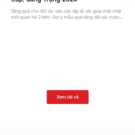
Tặng quà cho đối tác vào các dịp lễ, tết giúp thắt chặt
mối quan hệ 2 bên. Gợi ý mẫu quà tặng đối tác nước
ngoài cao cấp, sang trọng và ý nghĩa
Vỏ bảo vệ được đúc khuôn
Vỏ bảo vệ đúc khuôn là thứ khiến những chiếc USB này khác
biệt so với những chiếc USB truyền thống. Được làm từ các
vật liệu như nhựa, cao su hoặc silicon, vỏ này được định hình
tùy chỉnh để phù hợp với thiết kế mong muốn.
Quy trình đúc khuôn không chỉ mang lại vẻ ngoài độc đáo mà
còn bổ sung thêm một lớp bảo vệ chống lại hư hỏng vật lý.
Cho dù có hình dạng nhân vật hoạt hình, logo công ty hay
bản sao sản phẩm thu nhỏ, vỏ đúc khuôn đều tăng cường cả
Xem tất cả
độ bền và tính thẩm mỹ của USB.