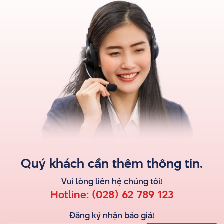
Đèn LED thông báo
Nhiều USB đúc khuôn có đèn thông báo LED, thường được
tích hợp vào thiết kế. Đèn này báo hiệu khi USB được kết nối
và đang truyền dữ liệu, cung cấp tín hiệu trực quan hữu ích.
Đèn LED có thể được tùy chỉnh để vừa khít với thiết kế đúc,
giúp vừa có chức năng vừa hấp dẫn về mặt thị giác.
Quý khách cần thêm thông tin.
Vui lòng liên hệ
chúng tôi
!
Hotline:
(028) 62 789 123
Đăng ký nhận báo giá!