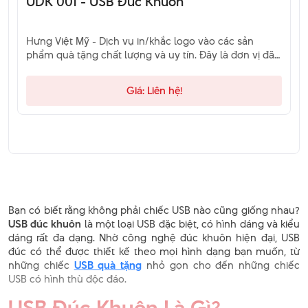
UDK 001 - USB Đúc Khuôn
Hưng Việt Mỹ - Dịch vụ in/khắc logo vào các sản
phẩm quà tặng chất lượng và uy tín. Đây là đơn vị đã
và đang là sự lựa chọn của khách hàng. Hãy liên hệ
qua hotline để được tư vấn.
Giá: Liên hệ!
Bạn có biết rằng không phải chiếc USB nào cũng giống nhau?
USB đúc khuôn
là một loại USB đặc biệt, có hình dáng và kiểu
dáng rất đa dạng. Nhờ công nghệ đúc khuôn hiện đại, USB
đúc có thể được thiết kế theo mọi hình dạng bạn muốn, từ
những chiếc
USB quà tặng
nhỏ gọn cho đến những chiếc
USB có hình thù độc đáo.
USB Đúc Khuôn Là Gì?