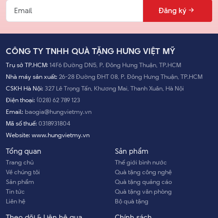
Đăng ký
CÔNG TY TNHH QUÀ TẶNG HƯNG VIỆT MỸ
Ưu Điểm Của USB Đúc Khuôn
Trụ sở TP.HCM:
14F6 Đường DN5, P. Đông Hưng Thuận, TP.HCM
Nhà máy sản xuất:
26-28 Đường ĐHT 08, P. Đông Hưng Thuận, TP.HCM
USB đúc khuôn được ưa chuộng vì độ bền và tính thẩm mỹ.
CSKH Hà Nội:
327 Lê Trọng Tấn, Khương Mai, Thanh Xuân, Hà Nội
Quy trình đúc đảm bảo rằng USB không chỉ được bảo vệ khỏi
các yếu tố bên ngoài như bụi và độ ẩm mà còn thể hiện thiết
Điện thoại:
(028) 62 789 123
kế có thể tùy chỉnh theo sở thích cá nhân hoặc yêu cầu của
Email:
baogia@hungvietmy.vn
thương hiệu.
Mã số thuế:
0318931804
Những ưu điểm này khiến USB đúc khuôn trở thành lựa chọn
Website:
www.hungvietmy.vn
phổ biến cho cả mục đích sử dụng cá nhân và làm
quà tặng
Tổng quan
Sản phẩm
công nghệ
cho doanh nghiệp.
Trang chủ
Thế giới bình nước
Mang đậm dấu ấn cá nhân
Về chúng tôi
Quà tặng công nghệ
Sản phẩm
Quà tặng quảng cáo
Cá nhân hóa là một trong những lợi thế lớn nhất của USB đúc
Tin tức
Quà tặng văn phòng
khuôn. Chúng có thể được tùy chỉnh bằng tên, logo hoặc
Liên hệ
Bộ quà tặng
thiết kế độc đáo, khiến chúng trở nên hoàn hảo cho những
Theo dõi & Liên hệ qua
Chính sách