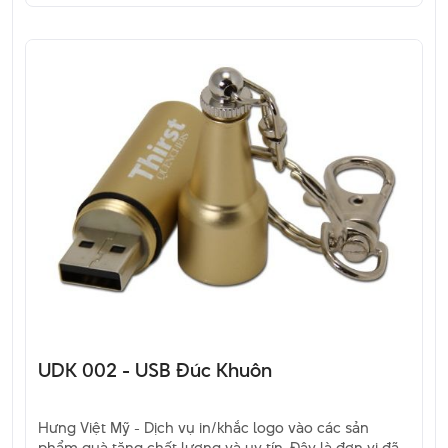
UDK 002 - USB Đúc Khuôn
Hưng Việt Mỹ - Dịch vụ in/khắc logo vào các sản
phẩm quà tặng chất lượng và uy tín. Đây là đơn vị đã