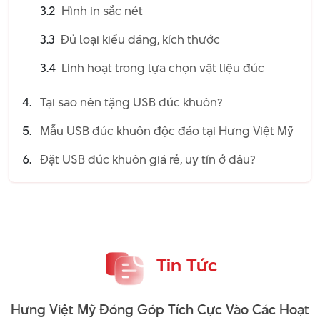
3.2
Hình in sắc nét
USB Đúc Khuôn Có Cấu Tạo
3.3
Đủ loại kiểu dáng, kích thước
Như Thế Nào?
3.4
Linh hoạt trong lựa chọn vật liệu đúc
Nắm được cấu tạo của USB đúc khuôn giúp hiểu rõ chức
năng và tính linh hoạt trong thiết kế của nó.
Tại sao nên tặng USB đúc khuôn?
Bo mạch chủ
Mẫu USB đúc khuôn độc đáo tại Hưng Việt Mỹ
Bo mạch chủ, còn được gọi là bảng mạch in (PCB), là trái tim
Đặt USB đúc khuôn giá rẻ, uy tín ở đâu?
của USB. Nó chứa chip nhớ, lưu trữ dữ liệu và chip điều khiển,
quản lý việc truyền dữ liệu giữa USB và thiết bị được kết nối.
Bo mạch chủ được tích hợp cẩn thận vào thiết kế USB đúc
khuôn, đảm bảo nó vẫn an toàn và hoạt động bất chấp hình
dạng độc đáo của lớp vỏ ra sao.
Tin Tức
Hưng Việt Mỹ Đóng Góp Tích Cực Vào Các Hoạt