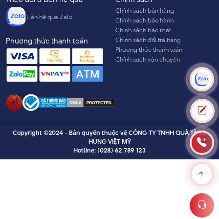
dịp đặc biệt hoặc mục đích xây dựng thương hiệu.
Chính sách bán hàng
Hình in sắc nét
Liên hệ qua Zalo
Chính sách bảo hành
Chính sách bảo mật
Một trong những tính năng nổi bật của USB đúc khuôn là khả
Chính sách đổi trả hàng
Phương thức thanh toán
năng kết hợp các bản in sắc nét, chất lượng cao. Cho dù đó là
Phương thức thanh toán
logo công ty hay các chi tiết thiết kế phức tạp, quy trình đúc
Chính sách vận chuyển
cho phép in chính xác và sống động, chống phai màu. Điều
này làm cho USB đúc khuôn không chỉ là một công cụ mà
còn là một món đồ xinh xắn.
Copyright ©2024 - Bản quyền thuộc về CÔNG TY TNHH QUÀ TẶNG
HƯNG VIỆT MỸ
Hotline:
(028) 62 789 123