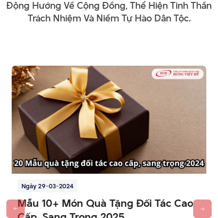
Động Hướng Về Cộng Đồng, Thể Hiện Tinh Thần
Trách Nhiệm Và Niềm Tự Hào Dân Tộc.
Đầu cắm USB
Đầu cắm kết nối USB là bộ phận kim loại kết nối với máy tính
hoặc các thiết bị khác của bạn. Trong USB đúc khuôn, đầu
cắm được gắn chặt vào bo mạch chủ và sau đó được bọc
trong vật liệu đúc. Điều này đảm bảo đầu cắm được bảo vệ
khỏi bị hao mòn và cũng tạo cơ hội cho việc tích hợp thiết kế
sáng tạo.
Ngày 29-03-2024
Mẫu 10+ Món Quà Tặng Đối Tác Cao
Cấp, Sang Trọng 2025