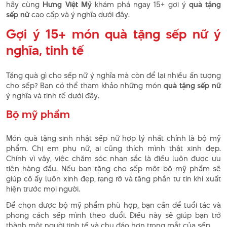
hãy cùng
Hưng Việt Mỹ
khám phá ngay 15+ gợi ý
quà tặng
sếp nữ
cao cấp và ý nghĩa dưới đây.
Gợi ý 15+ món quà tặng sếp nữ ý
nghĩa, tinh tế
Tặng quà gì cho sếp nữ ý nghĩa mà còn để lại nhiều ấn tượng
cho sếp? Bạn có thể tham khảo những món
quà tặng sếp nữ
ý nghĩa và tinh tế dưới đây.
Bộ mỹ phẩm
Món quà tặng sinh nhật sếp nữ hợp lý nhất chính là bộ mỹ
phẩm. Chị em phụ nữ, ai cũng thích mình thật xinh đẹp.
Chính vì vậy, việc chăm sóc nhan sắc là điều luôn được ưu
tiên hàng đầu. Nếu bạn tặng cho sếp một bộ mỹ phẩm sẽ
giúp cô ấy luôn xinh đẹp, rạng rỡ và tăng phần tự tin khi xuất
hiện trước mọi người.
Để chọn được bộ mỹ phẩm phù hợp, bạn cần để tuổi tác và
phong cách sếp mình theo đuổi. Điều này sẽ giúp bạn trở
thành một người tinh tế và chu đáo hơn trong mắt của sếp.