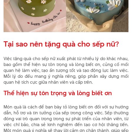
Tại sao nên tặng quà cho sếp nữ?
Việc tặng quà cho sếp nữ xuất phát từ nhiều lý do khác nhau,
bao gồm thể hiện sự tôn trọng và lòng biết ơn, củng cố mối
quan hệ làm việc, tạo ấn tượng tốt và tạo động lực làm việc.
Mỗi lý do đều mang ý nghĩa riêng, góp phần xây dựng mối
quan hệ tích cực giữa nhân viên và cấp trên.
Thể hiện sự tôn trọng và lòng biết ơn
Món quà là cách để bạn bày tỏ lòng biết ơn đối với sự hướng
dẫn, hỗ trợ và tin tưởng của sếp trong công việc. Sếp thường
đóng vai trò quan trọng trong sự phát triển của nhân viên, từ
việc chỉ bảo, chia sẻ kinh nghiệm đến tạo cơ hội thăng tiến.
Một món quà ý nghĩa sẽ thay lời cảm ơn chân thành, giúp sếp