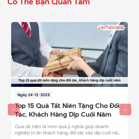
Có Thể Bạn Quan Tâm
Ngày 15-12-2025
Gợi Ý 10 Mẫu Giỏ Quà Tết 300k
Sang Trọng, Chất Lượng 2026
Giỏ quà Tết 300k là lựa chọn hoàn hảo để làm quà
tặng nhân viên, khách hàng. Xem ngay 10 mẫu giỏ
quà chất lượng, đẹp mắt chỉ 300K cho dịp Tết 2026.