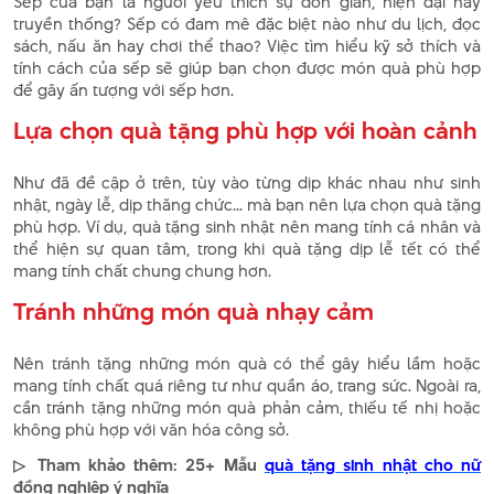
Sếp của bạn là người yêu thích sự đơn giản, hiện đại hay
truyền thống? Sếp có đam mê đặc biệt nào như du lịch, đọc
sách, nấu ăn hay chơi thể thao? Việc tìm hiểu kỹ sở thích và
tính cách của sếp sẽ giúp bạn chọn được món quà phù hợp
để gây ấn tượng với sếp hơn.
Lựa chọn quà tặng phù hợp với hoàn cảnh
Như đã đề cập ở trên, tùy vào từng dịp khác nhau như sinh
nhật, ngày lễ, dịp thăng chức... mà bạn nên lựa chọn quà tặng
phù hợp. Ví dụ, quà tặng sinh nhật nên mang tính cá nhân và
thể hiện sự quan tâm, trong khi quà tặng dịp lễ tết có thể
mang tính chất chung chung hơn.
Tránh những món quà nhạy cảm
Nên tránh tặng những món quà có thể gây hiểu lầm hoặc
mang tính chất quá riêng tư như quần áo, trang sức. Ngoài ra,
cần tránh tặng những món quà phản cảm, thiếu tế nhị hoặc
không phù hợp với văn hóa công sở.
▷ Tham khảo thêm: 25+ Mẫu
quà tặng sinh nhật cho nữ
đồng nghiệp ý nghĩa