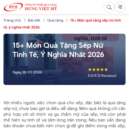
Trang chủ
Bài viết
Quà tặng
15+ Món quà tặng sếp nữ tinh
tế, ý nghĩa nhất 2026
15+ Món Quà Tặng Sếp Nữ
Tinh Tế, Ý Nghĩa Nhất 2026
☆
☆
☆
☆
☆
Ngày
26-03-2024
5.0/5 (2 Reviews)
Với nhiều người, việc chọn quà cho sếp, đặc biệt là quà tặng
sếp nữ, chưa bao giờ là điều dễ dàng. Món quà không chỉ cần
phù hợp với sở thích và gu thẩm mỹ của sếp, mà còn phải
thể hiện sự tinh tế và tấm lòng trân trọng. Nếu bạn vẫn đang
băn khoăn chưa biết nên chọn gì để ghi điểm trong mắt sếp,