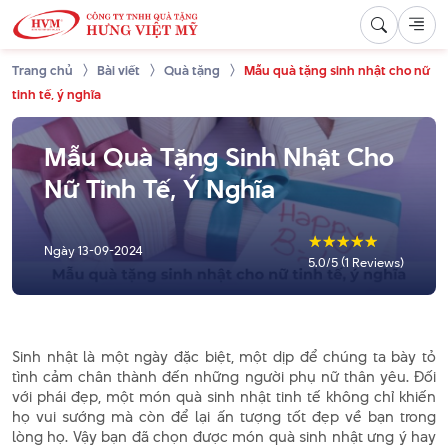
Trang chủ
Bài viết
Quà tặng
Mẫu quà tặng sinh nhật cho nữ
tinh tế, ý nghĩa
Mẫu Quà Tặng Sinh Nhật Cho
Nữ Tinh Tế, Ý Nghĩa
☆
☆
☆
☆
☆
Ngày
13-09-2024
5.0/5 (1 Reviews)
Sinh nhật là một ngày đặc biệt, một dịp để chúng ta bày tỏ
tình cảm chân thành đến những người phụ nữ thân yêu. Đối
với phái đẹp, một món quà sinh nhật tinh tế không chỉ khiến
họ vui sướng mà còn để lại ấn tượng tốt đẹp về bạn trong
lòng họ. Vậy bạn đã chọn được món quà sinh nhật ưng ý hay