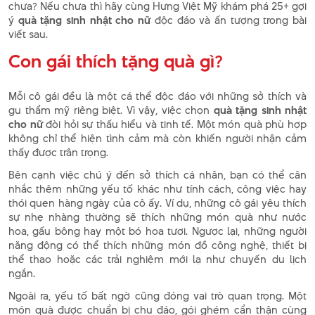
chưa? Nếu chưa thì hãy cùng Hưng Việt Mỹ khám phá 25+ gợi
ý
quà tặng sinh nhật cho nữ
độc đáo và ấn tượng trong bài
viết sau.
Con gái thích tặng quà gì?
Mỗi cô gái đều là một cá thể độc đáo với những sở thích và
gu thẩm mỹ riêng biệt. Vì vậy, việc chọn
quà tặng sinh nhật
cho nữ
đòi hỏi sự thấu hiểu và tinh tế. Một món quà phù hợp
không chỉ thể hiện tình cảm mà còn khiến người nhận cảm
thấy được trân trọng.
Bên cạnh việc chú ý đến sở thích cá nhân, bạn có thể cân
nhắc thêm những yếu tố khác như tính cách, công việc hay
thói quen hàng ngày của cô ấy. Ví dụ, những cô gái yêu thích
sự nhẹ nhàng thường sẽ thích những món quà như nước
hoa, gấu bông hay một bó hoa tươi. Ngược lại, những người
năng động có thể thích những món đồ công nghệ, thiết bị
thể thao hoặc các trải nghiệm mới lạ như chuyến du lịch
ngắn.
Ngoài ra, yếu tố bất ngờ cũng đóng vai trò quan trọng. Một
món quà được chuẩn bị chu đáo, gói ghém cẩn thận cùng