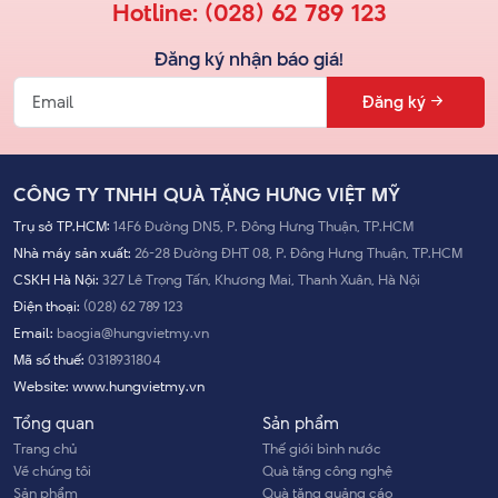
Hotline:
(028) 62 789 123
Đăng ký nhận báo giá!
Đăng ký
CÔNG TY TNHH QUÀ TẶNG HƯNG VIỆT MỸ
Trụ sở TP.HCM:
14F6 Đường DN5, P. Đông Hưng Thuận, TP.HCM
Nhà máy sản xuất:
26-28 Đường ĐHT 08, P. Đông Hưng Thuận, TP.HCM
CSKH Hà Nội:
327 Lê Trọng Tấn, Khương Mai, Thanh Xuân, Hà Nội
Điện thoại:
(028) 62 789 123
Email:
baogia@hungvietmy.vn
Mã số thuế:
0318931804
Website:
www.hungvietmy.vn
Tổng quan
Sản phẩm
Trang chủ
Thế giới bình nước
Về chúng tôi
Quà tặng công nghệ
Sản phẩm
Quà tặng quảng cáo