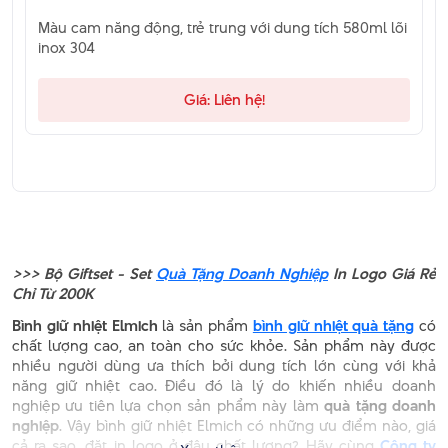
Màu cam năng động, trẻ trung với dung tích 580ml lõi
inox 304
Giá: Liên hệ!
>>> Bộ Giftset - Set
Quà Tặng Doanh Nghiệp
In Logo Giá Rẻ
Chỉ Từ 200K
Bình giữ nhiệt Elmich
là sản phẩm
bình giữ nhiệt quà tặng
có
chất lượng cao, an toàn cho sức khỏe. Sản phẩm này được
nhiều người dùng ưa thích bởi dung tích lớn cùng với khả
năng giữ nhiệt cao. Điều đó là lý do khiến nhiều doanh
nghiệp ưu tiên lựa chọn sản phẩm này làm
quà tặng doanh
nghiệp
. Vậy bình giữ nhiệt Elmich có những ưu điểm nào, giá
cả ra sao, đặt in logo ở đâu chất lượng? Hãy cùng
Công ty