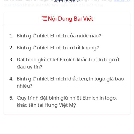
Xem thêm
quà tặng
Hưng Việt Mỹ
tìm hiểu qua bài viết này!
Bình Giữ Nhiệt Elmich Của
Nội Dung Bài Viết
Nước Nào?
Bình giữ nhiệt Elmich của nước nào?
Bình giữ nhiệt Elmich
thuộc thương hiệu Elmich nổi tiếng đến
từ
Cộng Hòa Séc
Bình giữ nhiệt Elmich có tốt không?
, một quốc gia ở Châu Âu. Thương hiệu này
chuyên sản xuất và kinh doanh các mặt hàng gia dụng có hệ
thống phân phối rộng rãi tại nhiều quốc gia. Trong đó có thể
Đặt bình giữ nhiệt Elmich khắc tên, in logo ở
kể đến một số quốc gia như: Ba Lan, Hungary, Đức, Áo…
đâu uy tín?
Bình giữ nhiệt Elmich khắc tên, in logo giá bao
nhiêu?
Quy trình đặt bình giữ nhiệt Elmich in logo,
khắc tên tại Hưng Việt Mỹ