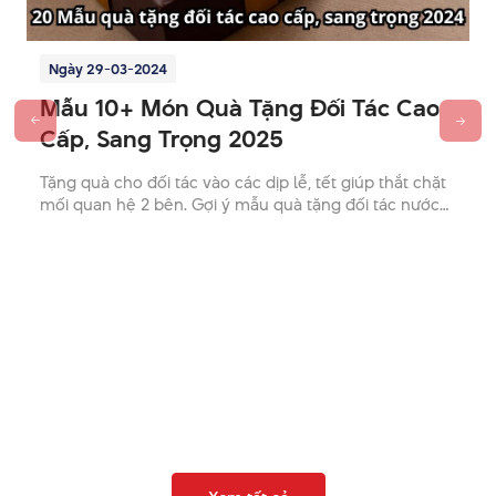
Ngày 29-03-2024
Mẫu 10+ Món Quà Tặng Đối Tác Cao
Cấp, Sang Trọng 2025
Tặng quà cho đối tác vào các dịp lễ, tết giúp thắt chặt
mối quan hệ 2 bên. Gợi ý mẫu quà tặng đối tác nước
ngoài cao cấp, sang trọng và ý nghĩa
Đặt Bình Giữ Nhiệt Elmich
Khắc Tên, In Logo Ở Đâu Uy
Tín?
Hưng Việt Mỹ
là đơn vị khắc tên, in logo lên
bình giữ nhiệt
Elmich
uy tín hiện nay trên khu vực TPHCM. Chúng tôi có
nhiều năm kinh nghiệm trong lĩnh vực cung cấp quà tặng
doanh nghiệp và dịch vụ in ấn logo chất lượng.
Ngoài ra,
Hưng Việt Mỹ
có ưu thế về xuất nhập khẩu các sản