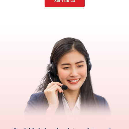
Xem tất cả
phẩm quà tặng. Chúng tôi minh bạch về các giấy tờ, giấy
chứng nhận trong quá trình làm việc với khách hàng. Cam kết
các sản phẩm mình cung cấp đều chính hãng, chất lượng và
an toàn.
Chúng tôi cung cấp các loại
bình giữ nhiệt Elmich
có dung
tích đa dạng từ:
500ml
,
750ml
,
800ml
đến
1000ml
. Các mẫu
bình Elmich mà chúng tôi cung cấp đều sử dụng
lõi inox 304
không gỉ cao cấp, chính hãng cùng chế độ
bảo hành đến 12
tháng
.