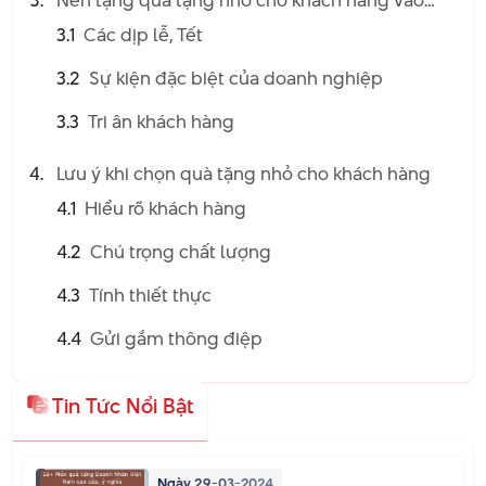
Nên tặng quà tặng nhỏ cho khách hàng vào
dịp nào?
3.1
Các dịp lễ, Tết
3.2
Sự kiện đặc biệt của doanh nghiệp
3.3
Tri ân khách hàng
Lưu ý khi chọn quà tặng nhỏ cho khách hàng
4.1
Hiểu rõ khách hàng
4.2
Chú trọng chất lượng
4.3
Tính thiết thực
4.4
Gửi gắm thông điệp
Tin Tức Nổi Bật
Ngày 29-03-2024