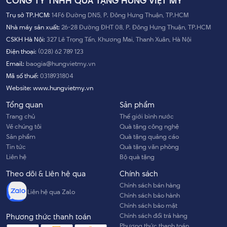
CÔNG TY TNHH QUÀ TẶNG HƯNG VIỆT MỸ
Trụ sở TP.HCM:
14F6 Đường DN5, P. Đông Hưng Thuận, TP.HCM
Nhà máy sản xuất:
26-28 Đường ĐHT 08, P. Đông Hưng Thuận, TP.HCM
CSKH Hà Nội:
327 Lê Trọng Tấn, Khương Mai, Thanh Xuân, Hà Nội
Điện thoại:
(028) 62 789 123
Email:
baogia@hungvietmy.vn
Mã số thuế:
0318931804
Website:
www.hungvietmy.vn
Tổng quan
Sản phẩm
Trang chủ
Thế giới bình nước
Về chúng tôi
Quà tặng công nghệ
Sản phẩm
Quà tặng quảng cáo
Tin tức
Quà tặng văn phòng
Liên hệ
Bộ quà tặng
Theo dõi & Liên hệ qua
Chính sách
Chính sách bán hàng
Liên hệ qua Zalo
Chính sách bảo hành
Chính sách bảo mật
Chính sách đổi trả hàng
Phương thức thanh toán
Phương thức thanh toán