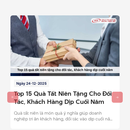
Ngày 15-12-2025
ật Cho Chị
Gợi Ý 10 Mẫu Giỏ Quà Tết 3
Sang Trọng, Chất Lượng 202
n giản chỉ là
Giỏ quà Tết 300k là lựa chọn hoàn hảo để
Đọc bài để xem
tặng nhân viên, khách hàng. Xem ngay 10
ý nghĩa nhất.
quà chất lượng, đẹp mắt chỉ 300K cho dịp 