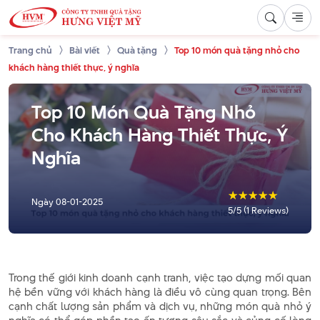
Trang chủ
Bài viết
Quà tặng
Top 10 món quà tặng nhỏ cho
khách hàng thiết thực, ý nghĩa
Top 10 Món Quà Tặng Nhỏ
Cho Khách Hàng Thiết Thực, Ý
Nghĩa
☆
☆
☆
☆
☆
Ngày
08-01-2025
5/5 (1 Reviews)
Trong thế giới kinh doanh cạnh tranh, việc tạo dựng mối quan
hệ bền vững với khách hàng là điều vô cùng quan trọng. Bên
cạnh chất lượng sản phẩm và dịch vụ, những món quà nhỏ ý