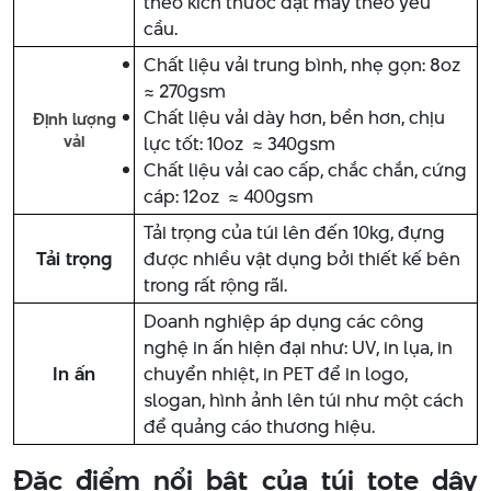
theo kích thước đặt may theo yêu
cầu.
Chất liệu vải trung bình, nhẹ gọn: 8oz
≈ 270gsm
Chất liệu vải dày hơn, bền hơn, chịu
Định lượng
vải
lực tốt: 10oz ≈ 340gsm
Chất liệu vải cao cấp, chắc chắn, cứng
cáp: 12oz ≈ 400gsm
Tải trọng của túi lên đến 10kg, đựng
Tải trọng
được nhiều vật dụng bởi thiết kế bên
trong rất rộng rãi.
Doanh nghiệp áp dụng các công
nghệ in ấn hiện đại như: UV, in lụa, in
In ấn
chuyển nhiệt, in PET để in logo,
slogan, hình ảnh lên túi như một cách
để quảng cáo thương hiệu.
Đặc điểm nổi bật của túi tote dây