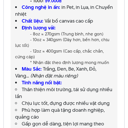
- 1000:
59.000đ
Công nghệ in ấn:
in Pet, in Lụa, in Chuyển
nhiệt
Chất liệu:
Vải bố canvas cao cấp
Định lượng vải:
- 8oz ≈ 270gsm (Trung bình, nhẹ gọn)
- 10oz ≈ 340gsm (Dày hơn, bền hơn, chịu
lực tốt)
- 12oz ≈ 400gsm (Cao cấp, chắc chắn,
cứng cáp)
* Nhận đặt theo định lượng mong muốn
Màu Sắc
:
Trắng, Đen, Be, Xanh, Đỏ,
Vàng…
(Nhận đặt màu riêng)
Tính năng nổi bật:
Thân thiện môi trường, tái sử dụng nhiều
lần
Chịu lực tốt, đựng được nhiều vật dụng
Phù hợp làm quà tặng doanh nghiệp,
quảng cáo
Gấp gọn dễ dàng, tiện lợi mang theo