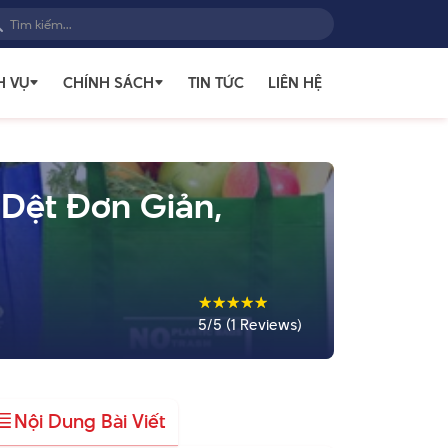
H VỤ
CHÍNH SÁCH
TIN TỨC
LIÊN HỆ
 Dệt Đơn Giản,
☆
☆
☆
☆
☆
5/5 (1 Reviews)
Nội Dung Bài Viết