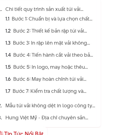
Chi tiết quy trình sản xuất túi vải
không dệt
1.1
Bước 1: Chuẩn bị và lựa chọn chất
liệu loại vải không dệt
1.2
Bước 2: Thiết kế bản rập túi vải
không dệt
1.3
Bước 3: In rập lên mặt vải không
dệt đã chọn
1.4
Bước 4: Tiến hành cắt vải theo bản
rập
1.5
Bước 5: In logo, may hoặc thêu
hoa văn lên túi
1.6
Bước 6: May hoàn chỉnh túi vải
không dệt
1.7
Bước 7: Kiểm tra chất lượng và
hoàn thành túi vải không dệt
Mẫu túi vải không dệt in logo công ty
theo yêu cầu phổ biến hiện nay
Hưng Việt Mỹ - Địa chỉ chuyên sản
xuất và in túi vải không dệt chuyên
nghiệp, nhanh chóng tại TPHCM
Tin Tức Nổi Bật