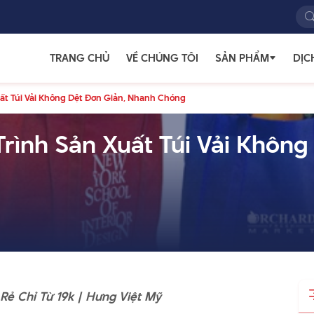
TRANG CHỦ
VỀ CHÚNG TÔI
SẢN PHẨM
DỊC
uất Túi Vải Không Dệt Đơn Giản, Nhanh Chóng
rình Sản Xuất Túi Vải Không
ẻ Chỉ Từ 19k | Hưng Việt Mỹ