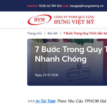
Hotline:
(028) 62 789 123
Email:
baogia@hungvietmy.vn
Trang chủ
Bài viết
7 Bước Trong Quy Trình Sản X
7 Bước Trong Quy T
Nhanh Chóng
Ngày
23-01-2026
>>>
In Túi Tote
Theo Yêu Cầu TPHCM Giá R