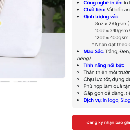
Công nghệ in ấn:
in
Chất liệu:
Vải bố ca
Định lượng vải:
- 8oz ≈ 270gsm (Tru
- 10oz ≈ 340gsm (Dày
- 12oz ≈ 400gsm (Ca
* Nhận đặt theo đị
Màu Sắc
:
Trắng, Đen,
riêng)
Tính năng nổi bật:
Thân thiện môi trườn
Chịu lực tốt, đựng 
Phù hợp làm quà tặ
Gấp gọn dễ dàng, ti
Dịch vụ
: In logo, Sl
Đăng ký nhận báo giá