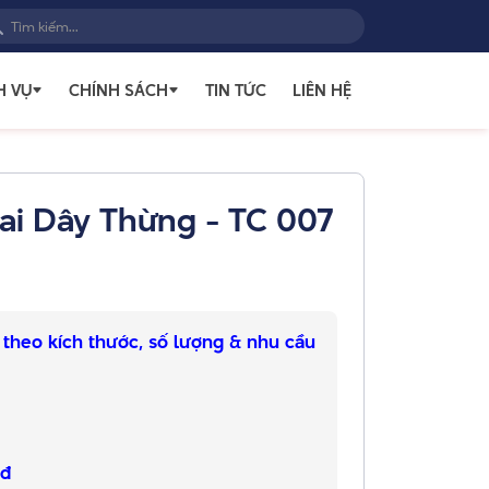
H VỤ
CHÍNH SÁCH
TIN TỨC
LIÊN HỆ
ai Dây Thừng - TC 007
 theo kích thước, số lượng & nhu cầu
0đ