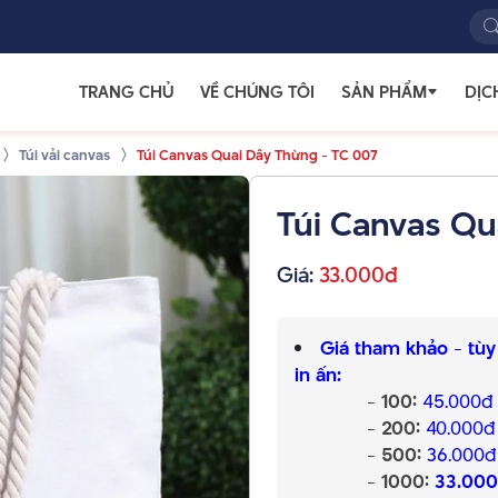
TRANG CHỦ
VỀ CHÚNG TÔI
SẢN PHẨM
DỊC
Túi vải canvas
Túi Canvas Quai Dây Thừng - TC 007
Túi Canvas Qu
Giá:
33.000đ
Giá tham khảo - tùy
in ấn:
- 100:
45.000đ
- 200:
40.000đ
- 500:
36.000đ
- 1000:
33.00