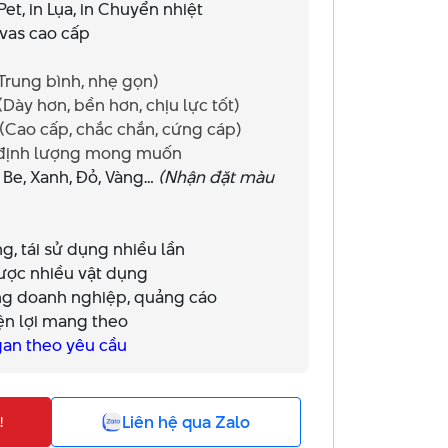
 Pet, in Lụa, in Chuyển nhiệt
nvas cao cấp
ng bình, nhẹ gọn)
 hơn, bền hơn, chịu lực tốt)
o cấp, chắc chắn, cứng cáp)
nh lượng mong muốn
 Be, Xanh, Đỏ, Vàng…
(Nhận đặt màu
g, tái sử dụng nhiều lần
được nhiều vật dụng
ng doanh nghiệp, quảng cáo
ện lợi mang theo
ogan theo yêu cầu
Liên hệ qua Zalo
!