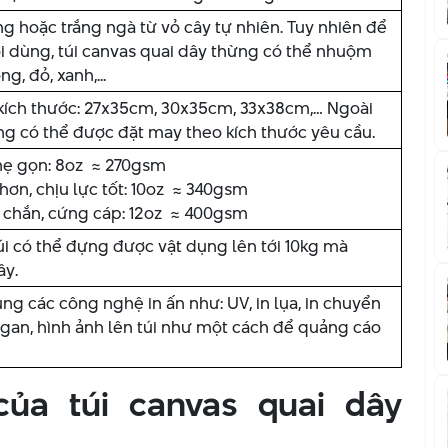
ng hoặc trắng ngà từ vỏ cây tự nhiên. Tuy nhiên để
i dùng, túi canvas quai dây thừng có thể nhuộm
, đỏ, xanh,...
 kích thước: 27x35cm, 30x35cm, 33x38cm,… Ngoài
ừng có thể được đặt may theo kích thước yêu cầu.
 nhẹ gọn: 8oz ≈ 270gsm
 hơn, chịu lực tốt: 10oz ≈ 340gsm
ắc chắn, cứng cáp: 12oz ≈ 400gsm
úi có thể đựng được vật dụng lên tới 10kg mà
ây.
g các công nghệ in ấn như: UV, in lụa, in chuyển
slogan, hình ảnh lên túi như một cách để quảng cáo
của túi canvas quai dây