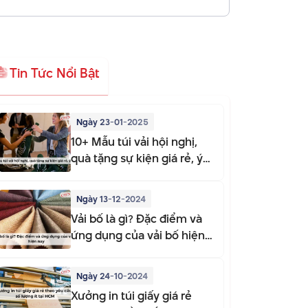
Tin Tức Nổi Bật
Ngày 23-01-2025
10+ Mẫu túi vải hội nghị,
quà tặng sự kiện giá rẻ, ý
nghĩa
Ngày 13-12-2024
Vải bố là gì? Đặc điểm và
ứng dụng của vải bố hiện
nay
Ngày 24-10-2024
Xưởng in túi giấy giá rẻ