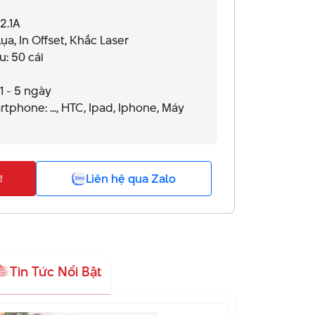
2.1A
ụa, In Offset, Khắc Laser
u: 50 cái
1 - 5 ngày
tphone: ..., HTC, Ipad, Iphone, Máy
Liên hệ qua Zalo
!
Tin Tức Nổi Bật