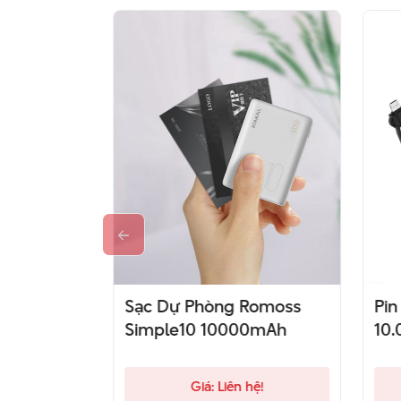
10000mAh
Sạc Dự Phòng Romoss
Pin
Simple10 10000mAh
10
hệ!
Giá: Liên hệ!