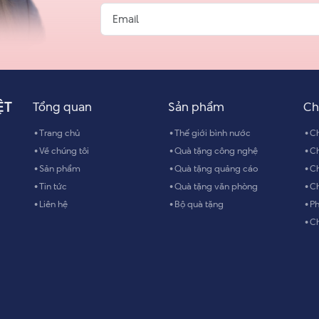
ỆT
Tổng quan
Sản phẩm
Ch
Trang chủ
Thế giới bình nước
Ch
Về chúng tôi
Quà tặng công nghệ
Ch
Sản phẩm
Quà tặng quảng cáo
Ch
Tin tức
Quà tặng văn phòng
Ch
Liên hệ
Bộ quà tặng
Ph
Ch