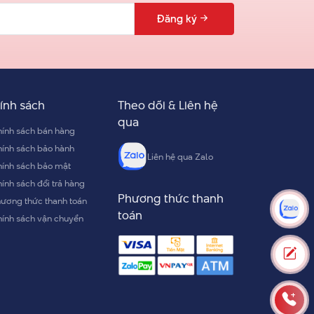
Đăng ký
ính sách
Theo dõi & Liên hệ
qua
ính sách bán hàng
ính sách bảo hành
Liên hệ qua Zalo
ính sách bảo mật
ính sách đổi trả hàng
Phương thức thanh
ương thức thanh toán
toán
ính sách vận chuyển