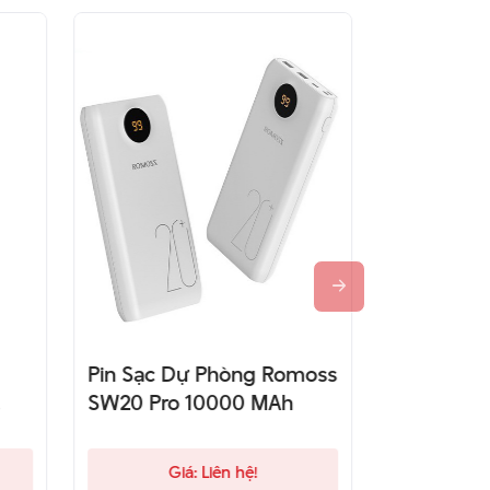
Pin Sạc Dự Phòng Romoss
Pin Sạc 
SW20 Pro 10000 MAh
ACE 100
Giá: Liên hệ!
Gi