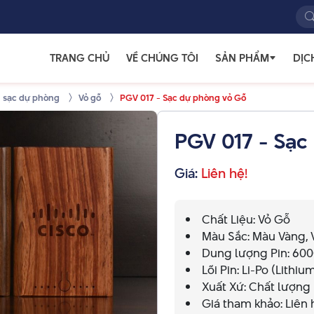
TRANG CHỦ
VỀ CHÚNG TÔI
SẢN PHẨM
DỊC
n sạc dự phòng
Vỏ gỗ
PGV 017 - Sạc dự phòng vỏ Gỗ
PGV 017 - Sạc
Giá:
Liên hệ!
Chất Liệu: Vỏ Gỗ
Màu Sắc: Màu Vàng, 
Dung lượng Pin: 60
Lõi Pin: Li-Po (Lithi
Xuất Xứ: Chất lượng
Giá tham khảo: Liên h