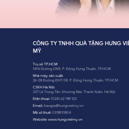
CÔNG TY TNHH QUÀ TẶNG HƯNG VI
MỸ
Trụ sở TP.HCM:
14F6 Đường DN5, P. Đông Hưng Thuận, TP.HCM
Nhà máy sản xuất:
26-28 Đường ĐHT 08, P. Đông Hưng Thuận, TP.HCM
CSKH Hà Nội:
327 Lê Trọng Tấn, Khương Mai, Thanh Xuân, Hà Nội
Điện thoại:
(028) 62 789 123
Email:
baogia@hungvietmy.vn
Mã số thuế:
0318931804
Website:
www.hungvietmy.vn