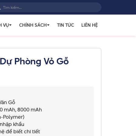
H VỤ
CHÍNH SÁCH
TIN TỨC
LIÊN HỆ
 Dự Phòng Vỏ Gỗ
Vân Gỗ
00 mAh, 8000 mAh
um-Polymer)
 nhập khẩu
ệ để biết chi tiết