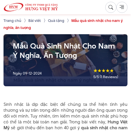
Trang chủ
Bài viết
Quà tặng
Mẫu quà sinh nhật cho nam ý
nghĩa, ấn tượng
Mẫu Quà Sinh Nhật Cho Nam
Ý Nghĩa, Ấn Tượng
☆
☆
☆
☆
☆
Ngày
09-12-2024
5/5 (1 Reviews)
Sinh nhật là dịp đặc biệt để chúng ta thể hiện tình yêu
thương và sự trân trọng đến những người đàn ông quan trọng
đối với mình. Tuy nhiên, tìm kiếm món quà sinh nhật phù hợp
có thể là một bài toán nan giải. Trong bài viết này,
Hưng Việt
Mỹ
sẽ giới thiệu đến bạn hơn 40 gợi ý
quà sinh nhật cho nam