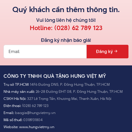
Quý khách cần thêm thông tin.
Vui lòng liên hệ
chúng tôi
!
Hotline:
(028) 62 789 123
Đăng ký nhận báo giá!
Đăng ký
CÔNG TY TNHH QUÀ TẶNG HƯNG VIỆT MỸ
Trụ sở TP.HCM:
14F6 Đường DN5, P. Đông Hưng Thuận, TP.HCM
Nhà máy sản xuất:
26-28 Đường ĐHT 08, P. Đông Hưng Thuận, TP.HCM
CSKH Hà Nội:
327 Lê Trọng Tấn, Khương Mai, Thanh Xuân, Hà Nội
Điện thoại:
(028) 62 789 123
Email:
baogia@hungvietmy.vn
Mã số thuế:
0318931804
Website:
www.hungvietmy.vn