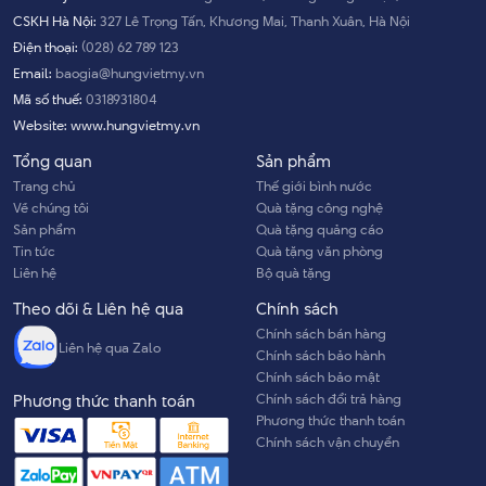
CSKH Hà Nội:
327 Lê Trọng Tấn, Khương Mai, Thanh Xuân, Hà Nội
Điện thoại:
(028) 62 789 123
Email:
baogia@hungvietmy.vn
Mã số thuế:
0318931804
Website:
www.hungvietmy.vn
Tổng quan
Sản phẩm
Trang chủ
Thế giới bình nước
Về chúng tôi
Quà tặng công nghệ
Sản phẩm
Quà tặng quảng cáo
Tin tức
Quà tặng văn phòng
Liên hệ
Bộ quà tặng
Theo dõi & Liên hệ qua
Chính sách
Chính sách bán hàng
Liên hệ qua Zalo
Chính sách bảo hành
Chính sách bảo mật
Chính sách đổi trả hàng
Phương thức thanh toán
Phương thức thanh toán
Chính sách vận chuyển