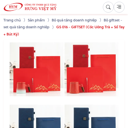
Trang chủ
Sản phẩm
Bộ quà tặng doanh nghiệp
Bộ giftset -
set quà tặng doanh nghiệp
GS 016 - GIFTSET (Cốc Uống Trà + Sổ Tay
+ Bút Ký)