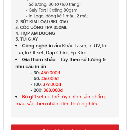
- Số lượng: 80 tờ (160 trang)
- Giấy Fort IK trắng 80gsm
- In Logo, dòng kẻ 1 màu, 2 mặt
2. BÚT KIM LOẠI (BKL 016)
3. CỐC UỐNG TRÀ 350ML
4. HỘP ÂM DƯƠNG
5. TÚI GIẤY
Công nghệ in ấn:
Khắc Laser, In UV, In
Lụa, In Offset, Dập Chìm, Ép Kim
Giá tham khảo - tùy theo số lượng &
nhu cầu in ấn
- 30:
450.000đ
- 50:
416.000đ
- 100:
379.000đ
- 200:
368.000đ
Bộ giftset có thể tùy chỉnh sản phẩm,
màu sắc theo nhận diện thương hiệu