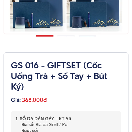
GS 016 - GIFTSET (Cốc
Uống Trà + Sổ Tay + Bút
Ký)
Giá:
368.000đ
1. SỔ DA DÁN GÁY – KT A5
Bìa sổ:
Bìa da Simili/ Pu
Ruột sổ: