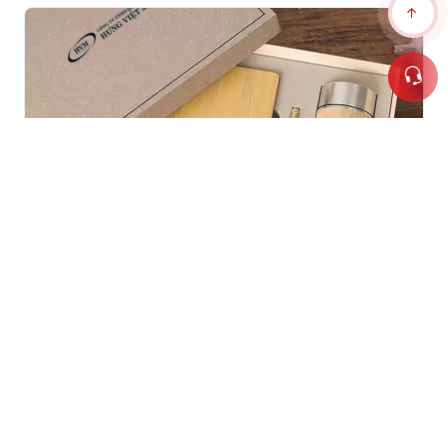
GS 017 - GIFTSET (Bộ Quà Tặng Bằng Gỗ)
GS-017 Giftset bộ quà tặng bằng gỗ sang trọng gồm
bình giữ nhiệt, sổ tay, bút ký, hộp quà và túi quà. Nhận
in logo doanh nghiệp bằng khắc laser, UV, ép kim theo