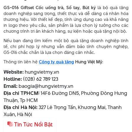
GS-016 Giftset Cốc uống trà, Sổ tay, Bút ký
là bộ quà tặng
doanh nghiệp sang trọng, thiết thực và dễ dàng cá nhân hóa
thương hiệu. Với thiết kế đẹp, tính ứng dụng cao và khả năng
in logo theo yêu cầu, sản phẩm là lựa chọn lý tưởng cho các
chương trình tri ân khách hàng, sự kiện hoặc quà tặng nội bộ.
Nếu bạn đang tìm kiếm một bộ quà tặng doanh nghiệp tinh
tế, chi phí hợp lý nhưng vẫn đảm bảo tính chuyên nghiệp,
GS-016 chắc chắn là lựa chọn đáng cân nhắc.
Thông tin liên hệ
Công ty quà tặng
Hưng Việt Mỹ
:
Website:
hungvietmy.vn
Hotline:
(028) 62 789 123
Email:
baogia@hungvietmy.vn
Địa chỉ TPHCM:
14F6 Đường DN5, Phường Đông Hưng
Thuận, Tp HCM
Địa chỉ Hà Nội:
327 Lê Trọng Tấn, Khương Mai, Thanh
Xuân, Hà Nội
Tin Tức Nổi Bật