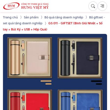
Trang chủ
Sản phẩm
Bộ quà tặng doanh nghiệp
Bộ giftset -
set quà tặng doanh nghiệp
GS 011 - GIFTSET (Bình Giữ Nhiệt + Sổ
tay + Bút Ký + USB + Hộp Quà)