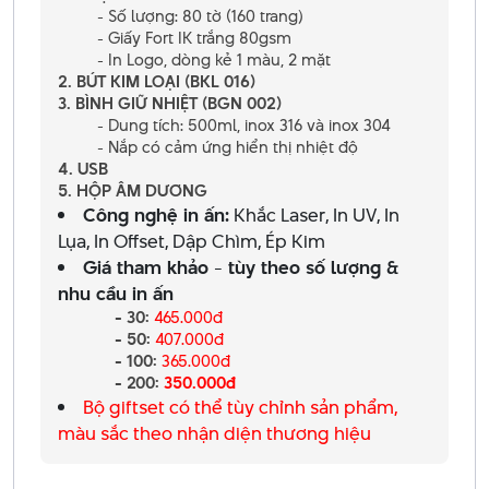
- Số lượng: 80 tờ (160 trang)
- Giấy Fort IK trắng 80gsm
- In Logo, dòng kẻ 1 màu, 2 mặt
2. BÚT KIM LOẠI (BKL 016)
3.
BÌNH GIỮ NHIỆT (BGN 002)
- Dung tích: 500ml, inox 316 và inox 304
- Nắp có cảm ứng hiển thị nhiệt độ
4. USB
5. HỘP ÂM DƯƠNG
Công nghệ in ấn:
Khắc Laser, In UV, In
Lụa, In Offset, Dập Chìm, Ép Kim
Giá tham khảo - tùy theo số lượng &
nhu cầu in ấn
- 30:
465.000đ
- 50:
407.000đ
- 100:
365.000đ
- 200:
350.000đ
Bộ giftset có thể tùy chỉnh sản phẩm,
màu sắc theo nhận diện thương hiệu