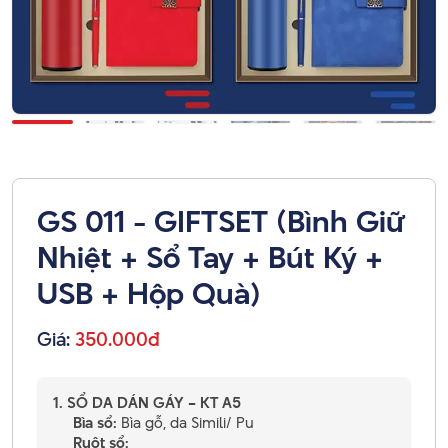
GS 011 - GIFTSET (Bình Giữ
Nhiệt + Sổ Tay + Bút Ký +
USB + Hộp Quà)
Giá:
350.000đ
1. SỔ DA DÁN GÁY – KT A5
Bìa sổ:
Bìa gỗ, da Simili/ Pu
Ruột sổ: