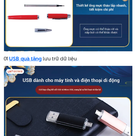
01
USB quà tặng
lưu trữ dữ liệu