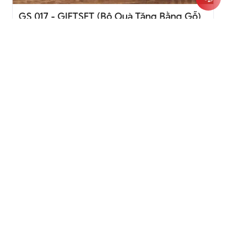
GS 017 - GIFTSET (Bộ Quà Tặng Bằng Gỗ)
GS-017 Giftset bộ quà tặng bằng gỗ sang trọng gồm
bình giữ nhiệt, sổ tay, bút ký, hộp quà và túi quà. Nhận
in logo doanh nghiệp bằng khắc laser, UV, ép kim theo
yêu cầu. Liên hệ Hưng Việt Mỹ để nhận báo giá.
Giá: 480.000đ
Xem tất cả