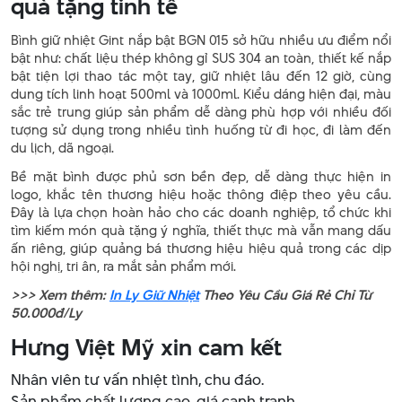
quà tặng tinh tế
Bình giữ nhiệt Gint nắp bật BGN 015 sở hữu nhiều ưu điểm nổi
bật như: chất liệu thép không gỉ SUS 304 an toàn, thiết kế nắp
bật tiện lợi thao tác một tay, giữ nhiệt lâu đến 12 giờ, cùng
dung tích linh hoạt 500ml và 1000ml. Kiểu dáng hiện đại, màu
sắc trẻ trung giúp sản phẩm dễ dàng phù hợp với nhiều đối
tượng sử dụng trong nhiều tình huống từ đi học, đi làm đến
du lịch, dã ngoại.
Bề mặt bình được phủ sơn bền đẹp, dễ dàng thực hiện in
logo, khắc tên thương hiệu hoặc thông điệp theo yêu cầu.
Đây là lựa chọn hoàn hảo cho các doanh nghiệp, tổ chức khi
tìm kiếm món quà tặng ý nghĩa, thiết thực mà vẫn mang dấu
ấn riêng, giúp quảng bá thương hiệu hiệu quả trong các dịp
hội nghị, tri ân, ra mắt sản phẩm mới.
>>> Xem thêm:
In Ly Giữ Nhiệt
Theo Yêu Cầu Giá Rẻ Chỉ Từ
50.000đ/Ly
Hưng Việt Mỹ xin cam kết
Nhân viên tư vấn nhiệt tình, chu đáo.
Sản phẩm chất lượng cao, giá cạnh tranh.