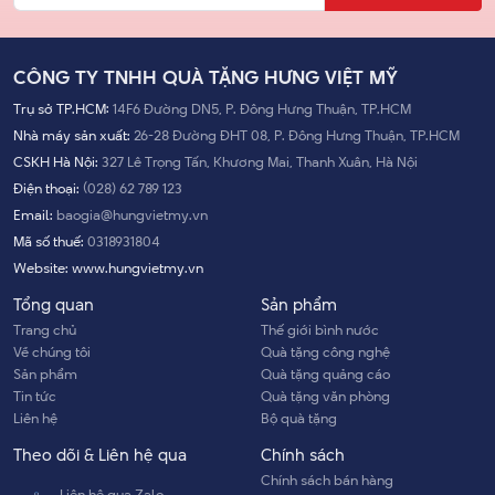
CÔNG TY TNHH QUÀ TẶNG HƯNG VIỆT MỸ
Trụ sở TP.HCM:
14F6 Đường DN5, P. Đông Hưng Thuận, TP.HCM
Nhà máy sản xuất:
26-28 Đường ĐHT 08, P. Đông Hưng Thuận, TP.HCM
CSKH Hà Nội:
327 Lê Trọng Tấn, Khương Mai, Thanh Xuân, Hà Nội
Điện thoại:
(028) 62 789 123
Email:
baogia@hungvietmy.vn
Mã số thuế:
0318931804
Website:
www.hungvietmy.vn
Tổng quan
Sản phẩm
Trang chủ
Thế giới bình nước
Về chúng tôi
Quà tặng công nghệ
Sản phẩm
Quà tặng quảng cáo
Tin tức
Quà tặng văn phòng
Liên hệ
Bộ quà tặng
Theo dõi & Liên hệ qua
Chính sách
Chính sách bán hàng
Liên hệ qua Zalo
Chính sách bảo hành
Chính sách bảo mật
Chính sách đổi trả hàng
Phương thức thanh toán