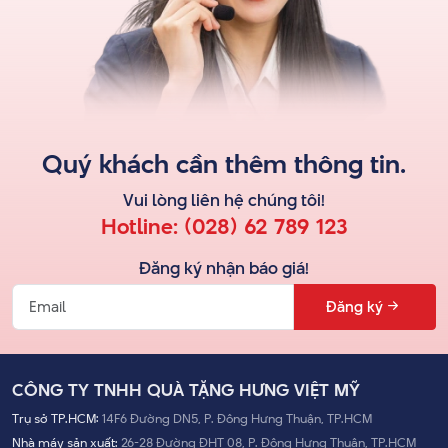
Quý khách cần thêm thông tin.
Vui lòng liên hệ
chúng tôi
!
Hotline:
(028) 62 789 123
Đăng ký nhận báo giá!
Đăng ký
CÔNG TY TNHH QUÀ TẶNG HƯNG VIỆT MỸ
Trụ sở TP.HCM:
14F6 Đường DN5, P. Đông Hưng Thuận, TP.HCM
Nhà máy sản xuất:
26-28 Đường ĐHT 08, P. Đông Hưng Thuận, TP.HCM