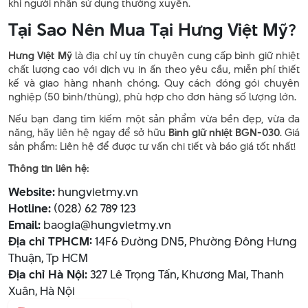
khi người nhận sử dụng thường xuyên.
Tại Sao Nên Mua Tại Hưng Việt Mỹ?
Hưng Việt Mỹ
là địa chỉ uy tín chuyên cung cấp bình giữ nhiệt
chất lượng cao với dịch vụ in ấn theo yêu cầu, miễn phí thiết
kế và giao hàng nhanh chóng. Quy cách đóng gói chuyên
nghiệp (50 bình/thùng), phù hợp cho đơn hàng số lượng lớn.
Nếu bạn đang tìm kiếm một sản phẩm vừa bền đẹp, vừa đa
năng, hãy liên hệ ngay để sở hữu
Bình giữ nhiệt BGN-030
. Giá
sản phẩm: Liên hệ để được tư vấn chi tiết và báo giá tốt nhất!
Thông tin liên hệ:
Website:
hungvietmy.vn
Hotline:
(028) 62 789 123
Email:
baogia@hungvietmy.vn
Địa chỉ TPHCM:
14F6 Đường DN5, Phường Đông Hưng
Thuận, Tp HCM
Địa chỉ Hà Nội:
327 Lê Trọng Tấn, Khương Mai, Thanh
Xuân, Hà Nội