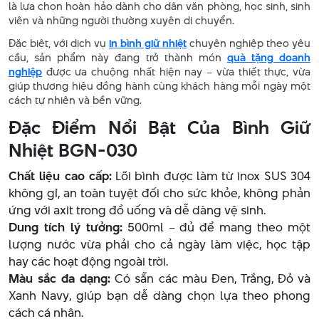
là lựa chọn hoàn hảo dành cho dân văn phòng, học sinh, sinh
viên và những người thường xuyên di chuyển.
Đặc biệt, với dịch vụ
in bình giữ nhiệt
chuyên nghiệp theo yêu
cầu, sản phẩm này đang trở thành món
quà tặng doanh
nghiệp
được ưa chuộng nhất hiện nay – vừa thiết thực, vừa
giúp thương hiệu đồng hành cùng khách hàng mỗi ngày một
cách tự nhiên và bền vững.
Đặc Điểm Nổi Bật Của Bình Giữ
Nhiệt BGN-030
Chất liệu cao cấp:
Lõi bình được làm từ inox SUS 304
không gỉ, an toàn tuyệt đối cho sức khỏe, không phản
ứng với axit trong đồ uống và dễ dàng vệ sinh.
Dung tích lý tưởng:
500ml – đủ để mang theo một
lượng nước vừa phải cho cả ngày làm việc, học tập
hay các hoạt động ngoài trời.
Màu sắc đa dạng:
Có sẵn các màu Đen, Trắng, Đỏ và
Xanh Navy, giúp bạn dễ dàng chọn lựa theo phong
cách cá nhân.