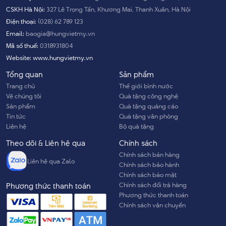
CSKH Hà Nội:
327 Lê Trọng Tấn, Khương Mai, Thanh Xuân, Hà Nội
Điện thoại:
(028) 62 789 123
Email:
baogia@hungvietmy.vn
Mã số thuế:
0318931804
Website:
www.hungvietmy.vn
Tổng quan
Sản phẩm
Trang chủ
Thế giới bình nước
Về chúng tôi
Quà tặng công nghệ
Sản phẩm
Quà tặng quảng cáo
Tin tức
Quà tặng văn phòng
Liên hệ
Bộ quà tặng
Theo dõi & Liên hệ qua
Chính sách
Chính sách bán hàng
Liên hệ qua Zalo
Chính sách bảo hành
Chính sách bảo mật
Chính sách đổi trả hàng
Phương thức thanh toán
Phương thức thanh toán
Chính sách vận chuyển