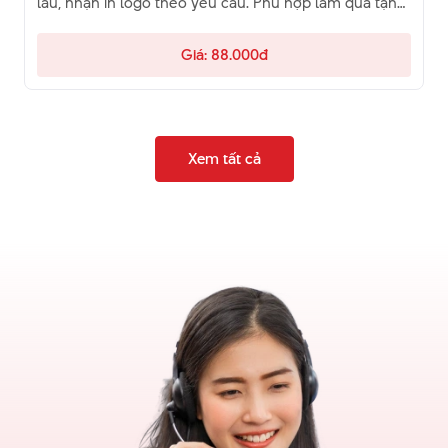
lâu, nhận in logo theo yêu cầu. Phù hợp làm quà tặng
doanh nghiệp số lượng lớn, giá tốt. Liên hệ (028) 62
789 123!
Giá: 88.000đ
Xem tất cả