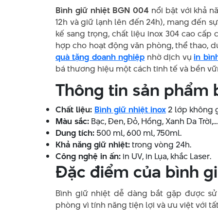
Bình giữ nhiệt BGN 004
nổi bật với khả n
12h và giữ lạnh lên đến 24h), mang đến sự 
kế sang trọng, chất liệu inox 304 cao cấ
hợp cho hoạt động văn phòng, thể thao, du
quà tặng doanh nghiệp
nhờ dịch vụ
in bìn
bá thương hiệu một cách tinh tế và bền vữ
Thông tin sản phẩm 
Chất liệu:
Bình giữ nhiệt inox
2 lớp không g
Màu sắc:
Bạc, Đen, Đỏ, Hồng, Xanh Da Trời,…
Dung tích:
500 ml, 600 ml, 750ml.
Khả năng giữ nhiệt:
trong vòng 24h.
Công nghệ in ấn:
in UV, in Lụa, khắc Laser.
Đặc điểm của bình g
Bình giữ nhiệt dễ dàng bắt gặp được sử
phòng vì tính năng tiện lợi và ưu việt với tấ