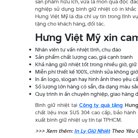
sản phẩm hữu ích, vừa là món quà độc đáo
nghiệp sử dụng bình giữ nhiệt có in khắ
Hưng Việt Mỹ là địa chỉ uy tín trong lĩnh v
tặng cho khách hàng, đối tác.
Hưng Việt Mỹ xin ca
Nhân viên tư vấn nhiệt tình, chu đáo
Sản phẩm chất lượng cao, giá cạnh tranh
Khả năng giữ nhiệt tốt trong nhiều giờ, giữ
Miễn phí thiết kế 100%, chỉnh sửa không giớ
In ấn logo, slogan hay hình ảnh theo yêu 
Số lượng lớn hàng có sẵn, đa dạng màu sắc
Quy trình in ấn chuyên nghiệp, giao hàng
Bình giữ nhiệt tại
Công ty quà tặng
Hưng
chất liệu inox SUS 304 cao cấp, bảo hành 
xuất bình giữ nhiệt uy tín tại TPHCM.
>>> Xem thêm:
In Ly Giữ Nhiệt
Theo Yêu C