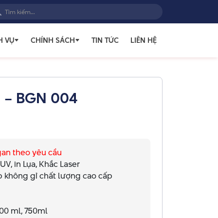
H VỤ
CHÍNH SÁCH
TIN TỨC
LIÊN HỆ
t – BGN 004
ogan theo yêu cầu
n UV, in Lụa, Khắc Laser
ớp không gỉ chất lượng cao cấp
600 ml, 750ml