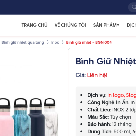
TRANG CHỦ
VỀ CHÚNG TÔI
SẢN PHẨM
DỊC
Bình giữ nhiệt quà tặng
Inox
Bình giữ nhiệt – BGN 004
Bình Giữ Nhiệ
Giá:
Liên hệ!
Dịch vụ
:
In logo, Sl
Công Nghệ In Ấn
: i
Chất Liệu
: INOX 2 l
Màu Sắc
: Tùy chọn
Bảo hành
: 12 tháng
Dung Tích
: 500 ml, 