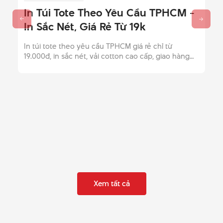
In Túi Tote Theo Yêu Cầu TPHCM -
In Sắc Nét, Giá Rẻ Từ 19k
In túi tote theo yêu cầu TPHCM giá rẻ chỉ từ
19.000đ, in sắc nét, vải cotton cao cấp, giao hàng
miễn phí nội thành. Gọi ngay (028) 62 789 123 để
nhận báo giá chi tiết!
Xem tất cả