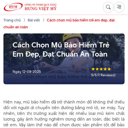
Trang chủ
Bài viết
Cách chọn mũ bảo hiểm trẻ em đẹp, đạt
chuẩn an toàn
Cách Chọn Mũ Bảo Hiểm Trẻ
Em Đẹp, Đạt Chuẩn An Toàn
☆
☆
☆
☆
☆
Ngày
12-08-2025
5/5 (1 Reviews)
Hiện nay, mũ bảo hiểm đã trở thành món đồ không thể thiếu
đối với người di chuyển trên đường bằng mô tô, xe máy. Tuy
nhiên, trên thị trường xuất hiện rất nhiều loại mũ kém chất
lượng, gây ảnh hưởng nghiêm trọng đến an toàn, đặc biệt là
trẻ em. Vậy làm thế nào để chọn được sản phẩm tốt để bảo