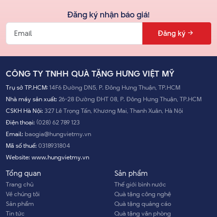
Đăng ký nhận báo giá!
Đăng ký
CÔNG TY TNHH QUÀ TẶNG HƯNG VIỆT MỸ
Trụ sở TP.HCM:
14F6 Đường DN5, P. Đông Hưng Thuận, TP.HCM
Nhà máy sản xuất:
26-28 Đường ĐHT 08, P. Đông Hưng Thuận, TP.HCM
CSKH Hà Nội:
327 Lê Trọng Tấn, Khương Mai, Thanh Xuân, Hà Nội
Điện thoại:
(028) 62 789 123
Email:
baogia@hungvietmy.vn
Mã số thuế:
0318931804
Website:
www.hungvietmy.vn
Tổng quan
Sản phẩm
Trang chủ
Thế giới bình nước
Về chúng tôi
Quà tặng công nghệ
Sản phẩm
Quà tặng quảng cáo
Tin tức
Quà tặng văn phòng