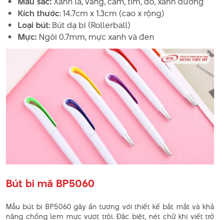
Màu sắc:
Xanh lá, vàng, cam, tím, đỏ, xanh dương
Kích thước
: 14.7cm x 1.3cm (cao x rộng)
Loại bút
: Bút dạ bi (Rollerball)
Mực:
Ngòi 0.7mm, mực xanh và đen
Bút bi mã BP5060
Mẫu bút bi BP5060 gây ấn tượng với thiết kế bắt mắt và khả
năng chống lem mực vượt trội. Đặc biệt, nét chữ khi viết trở