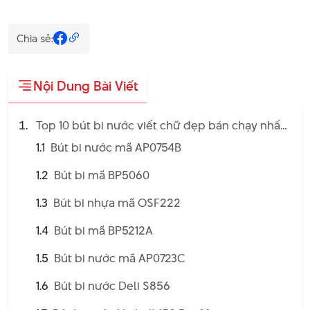
Chia sẻ:
Nội Dung Bài Viết
Top 10 bút bi nước viết chữ đẹp bán chạy nhất
hiện nay
1.1
Bút bi nước mã AP0754B
1.2
Bút bi mã BP5060
1.3
Bút bi nhựa mã OSF222
1.4
Bút bi mã BP5212A
1.5
Bút bi nước mã AP0723C
1.6
Bút bi nước Deli S856