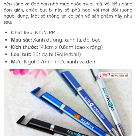
nên sáng và đẹp hơn nhờ mực nước mượt mà. Với kiểu dáng
đơn giản, chiếc bút bi này sẽ phù hợp với mọi đối tượng
người dùng. Một số thông tin cơ bản về sản phẩm này như
sau:
Chất liệu:
Nhựa PP
Màu sắc:
Xanh dương, xanh lá, đỏ, bạc
Kích thước:
14.1cm x 0.8cm (cao x rộng)
Loại bút:
Bút dạ bi (Rollerball)
Mực:
Ngòi 0.7mm, mực xanh và đen