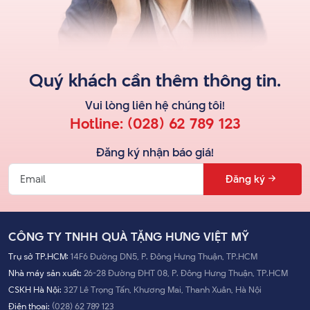
Quý khách cần thêm thông tin.
Vui lòng liên hệ
chúng tôi
!
Hotline:
(028) 62 789 123
Đăng ký nhận báo giá!
Đăng ký
CÔNG TY TNHH QUÀ TẶNG HƯNG VIỆT MỸ
Trụ sở TP.HCM:
14F6 Đường DN5, P. Đông Hưng Thuận, TP.HCM
Nhà máy sản xuất:
26-28 Đường ĐHT 08, P. Đông Hưng Thuận, TP.HCM
CSKH Hà Nội:
327 Lê Trọng Tấn, Khương Mai, Thanh Xuân, Hà Nội
Điện thoại:
(028) 62 789 123