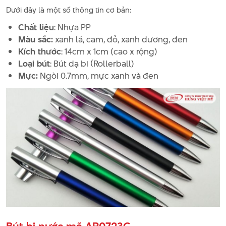
Dưới đây là một số thông tin cơ bản:
Chất liệu
: Nhựa PP
Màu sắc:
xanh lá, cam, đỏ, xanh dương, đen
Kích thước
: 14cm x 1cm (cao x rộng)
Loại bút
: Bút dạ bi (Rollerball)
Mực:
Ngòi 0.7mm, mực xanh và đen
Bút bi nước mã AP0723C