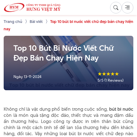
Trang chủ
Bài viết
Top 10 bút bi nước viết chữ đẹp bán chạy hiện
nay
Top 10 Bút Bi Nước Viết Chữ
Đẹp Bán Chạy Hiện Nay
☆
☆
☆
☆
☆
Ngày
13-11-2024
5/5 (1 Reviews)
Không chỉ là vật dụng phổ biến trong cuộc sống,
bút bi nước
còn là món quà tặng độc đáo, thiết thực và mang đậm dấu
ấn thương hiệu. Logo công ty được in trên thân bút cũng
chính là một cách tinh tế để lan tỏa thương hiệu đến khách
hàng, đối tác. Vậy những loại bút bi nước viết chữ đẹp nào