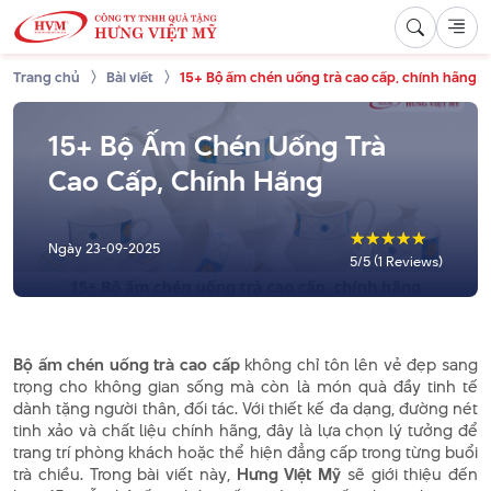
Trang chủ
Bài viết
15+ Bộ ấm chén uống trà cao cấp, chính hãng
15+ Bộ Ấm Chén Uống Trà
Cao Cấp, Chính Hãng
☆
☆
☆
☆
☆
Ngày
23-09-2025
5/5 (1 Reviews)
Bộ ấm chén uống trà cao cấp
không chỉ tôn lên vẻ đẹp sang
trọng cho không gian sống mà còn là món quà đầy tinh tế
dành tặng người thân, đối tác. Với thiết kế đa dạng, đường nét
tinh xảo và chất liệu chính hãng, đây là lựa chọn lý tưởng để
trang trí phòng khách hoặc thể hiện đẳng cấp trong từng buổi
trà chiều. Trong bài viết này,
Hưng Việt Mỹ
sẽ giới thiệu đến