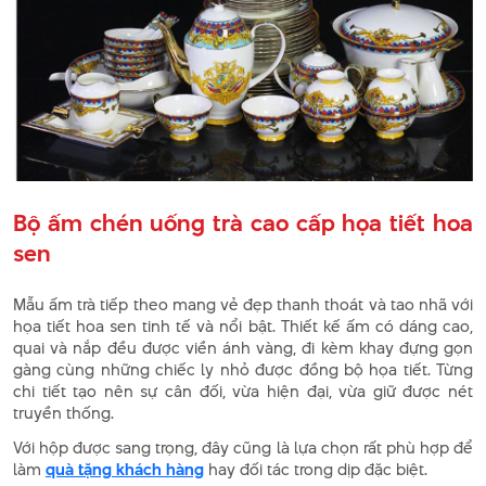
Bộ ấm chén uống trà cao cấp họa tiết hoa
sen
Mẫu ấm trà tiếp theo mang vẻ đẹp thanh thoát và tao nhã với
họa tiết hoa sen tinh tế và nổi bật. Thiết kế ấm có dáng cao,
quai và nắp đều được viền ánh vàng, đi kèm khay đựng gọn
gàng cùng những chiếc ly nhỏ được đồng bộ họa tiết. Từng
chi tiết tạo nên sự cân đối, vừa hiện đại, vừa giữ được nét
truyền thống.
Với hộp được sang trọng, đây cũng là lựa chọn rất phù hợp để
làm
quà tặng khách hàng
hay đối tác trong dịp đặc biệt.