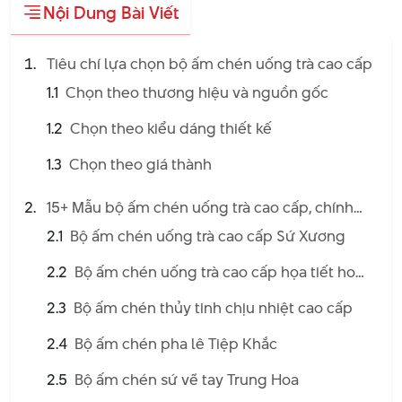
Nội Dung Bài Viết
Tiêu chí lựa chọn bộ ấm chén uống trà cao cấp
1.1
Chọn theo thương hiệu và nguồn gốc
1.2
Chọn theo kiểu dáng thiết kế
1.3
Chọn theo giá thành
15+ Mẫu bộ ấm chén uống trà cao cấp, chính
hãng đang được ưa chuộng
2.1
Bộ ấm chén uống trà cao cấp Sứ Xương
2.2
Bộ ấm chén uống trà cao cấp họa tiết hoa
sen
2.3
Bộ ấm chén thủy tinh chịu nhiệt cao cấp
2.4
Bộ ấm chén pha lê Tiệp Khắc
2.5
Bộ ấm chén sứ vẽ tay Trung Hoa