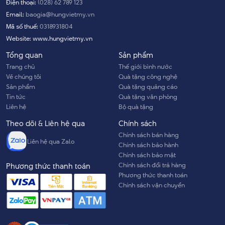
Điện thoại:
(028) 62 789 123
Email:
baogia@hungvietmy.vn
Mã số thuế:
0318931804
Website:
www.hungvietmy.vn
Tổng quan
Sản phẩm
Trang chủ
Thế giới bình nước
Về chúng tôi
Quà tặng công nghệ
Sản phẩm
Quà tặng quảng cáo
Tin tức
Quà tặng văn phòng
Liên hệ
Bộ quà tặng
Theo dõi & Liên hệ qua
Chính sách
Chính sách bán hàng
Liên hệ qua Zalo
Chính sách bảo hành
Chính sách bảo mật
Chính sách đổi trả hàng
Phương thức thanh toán
Phương thức thanh toán
Chính sách vận chuyển