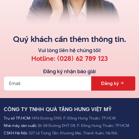
Quý khách cần thêm thông tin.
Vui lòng liên hệ
chúng tôi
!
Hotline:
(028) 62 789 123
Đăng ký nhận báo giá!
Đăng ký
CÔNG TY TNHH QUÀ TẶNG HƯNG VIỆT MỸ
Trụ sở TP.HCM:
14F6 Đường DN5, P. Đông Hưng Thuận, TP.HCM
Nhà máy sản xuất:
26-28 Đường ĐHT 08, P. Đông Hưng Thuận, TP.HCM
CSKH Hà Nội:
327 Lê Trọng Tấn, Khương Mai, Thanh Xuân, Hà Nội