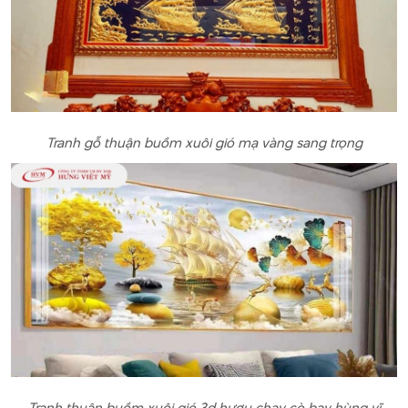
Tranh gỗ thuận buồm xuôi gió mạ vàng sang trọng
Tranh thuận buồm xuôi gió 3d hươu chạy cò bay hùng vĩ