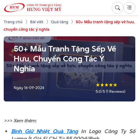
Trang chủ
Bài viết
Quà tặng
50+ Mẫu tranh tặng sếp về hưu,
chuyển công tác ý nghĩa
50+ Mẫu Tranh Tặng Sếp Về
Hưu, Chuyển Công Tác Ý
Nghĩa
☆
☆
☆
☆
☆
Ngày
16-09-2024
5.0/5 (1 Reviews)
>>> Xem thêm:
Bình Giữ Nhiệt Quà Tặng
In Logo Công Ty Số
Lượng Ít Giá Sỉ Chỉ Từ 55.000đ/Bình