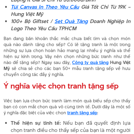
Túi Canvas In Theo Yêu Cầu
Giá Tốt Chỉ Từ 19K –
Hưng Việt Mỹ
100+ Bộ Giftset /
Set Quà Tặng
Doanh Nghiệp In
Logo Theo Yêu Cầu TPHCM
Bạn đang băn khoăn thắc mắc chưa biết tìm và chọn món
quà nào dành tặng cho sếp? Có lẽ tặng tranh là một trong
những sự lựa chọn hoàn hảo mang lại nhiều ý nghĩa và thể
hiện sự kính trọng. Vậy nên chọn những bức tranh như thế
nào để tặng sếp? Ngay sau đây,
Công ty quà tặng
Hưng Việt
Mỹ
sẽ chia sẻ cho các bạn 50+ mẫu tranh tặng sếp về hưu
chuyển công tác đầy ý nghĩa.
Ý nghĩa việc chọn tranh tặng sếp
Việc bạn lựa chọn bức tranh làm món quà biếu sếp cho thấy
bạn có con mắt chọn quà vô cùng tinh tế. Dưới đây là một số
ý nghĩa đặc biệt của việc chọn
tranh tặng sếp
:
Thể hiện sự tinh tế:
Nếu bạn đã quyết định lựa
chọn tranh điều cho thấy sếp của bạn là một người