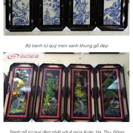
Bộ tranh tứ quý men xanh khung gỗ đẹp
Tranh gỗ tứ quý đẹp nhất với 4 mùa Xuân, Hạ, Thu, Đông