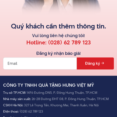
Quý khách cần thêm thông tin.
Vui lòng liên hệ
chúng tôi
!
Hotline:
(028) 62 789 123
Đăng ký nhận báo giá!
Đăng ký
CÔNG TY TNHH QUÀ TẶNG HƯNG VIỆT MỸ
Trụ sở TP.HCM:
14F6 Đường DN5, P. Đông Hưng Thuận, TP.HCM
Nhà máy sản xuất:
26-28 Đường ĐHT 08, P. Đông Hưng Thuận, TP.HCM
CSKH Hà Nội:
327 Lê Trọng Tấn, Khương Mai, Thanh Xuân, Hà Nội
Điện thoại:
(028) 62 789 123