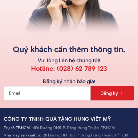
Quý khách cần thêm thông tin.
Vui lòng liên hệ
chúng tôi
!
Hotline:
(028) 62 789 123
Đăng ký nhận báo giá!
Đăng ký
CÔNG TY TNHH QUÀ TẶNG HƯNG VIỆT MỸ
Trụ sở TP.HCM:
14F6 Đường DN5, P. Đông Hưng Thuận, TP.HCM
Nhà máy sản xuất:
26-28 Đường ĐHT 08, P. Đông Hưng Thuận, TP.HCM