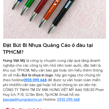
Đặt Bút Bi Nhựa Quảng Cáo ở đâu tại
TPHCM?
Hưng Việt Mỹ
là công ty chuyên cung cấp quà tặng doanh
nghiệp cho các công ty lớn nhỏ trên toàn quốc, đặc biệt là
khu vực TPHCM. Nếu cần báo giá hoặc tìm hiểu thêm thông
tin về mẫu
Bút bi nhựa in logo
, hãy gọi ngay cho chúng tôi
theo hotline
0935 095 668
để được tư vấn hoàn toàn miễn
phí nhé!Khi cần báo giá hoặc hỗ trợ thông tin xin liên hệ:
CÔNG TY TNHH TM DV XNK HƯNG VIỆT MỸ Add: 108/20 Phan
Huy Ích, P.15, Q.Tân Bình, Tp.HCM. Email hỗ trợ:
baogia@hungvietmy.vn
Hotline:
0935 095 668