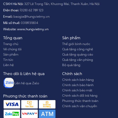
CSKH Hà Nội:
327 Lê Trọng Tấn, Khương Mai, Thanh Xuân, Hà Nội
Điện thoại:
(028) 62 789 123
Email:
baogia@hungvietmy.vn
Mã số thuế:
0318931804
Website:
www.hungvietmy.vn
Tổng quan
Sản phẩm
Trang chủ
Thế giới bình nước
Về chúng tôi
Quà tặng công nghệ
Sản phẩm
Quà tặng quảng cáo
Tin tức
Quà tặng văn phòng
Liên hệ
Bộ quà tặng
Theo dõi & Liên hệ qua
Chính sách
Chính sách bán hàng
Liên hệ qua Zalo
Chính sách bảo hành
Chính sách bảo mật
Chính sách đổi trả hàng
Phương thức thanh toán
Phương thức thanh toán
Chính sách vận chuyển