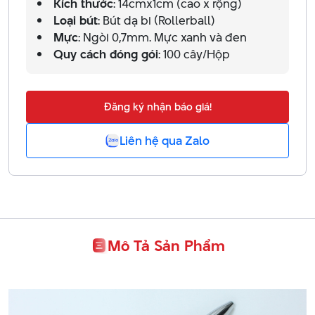
Kích thước
: 14cmx1cm (cao x rộng)
Loại bút
: Bút dạ bi (Rollerball)
Mực
: Ngòi 0,7mm. Mực xanh và đen
Quy cách đóng gói
: 100 cây/Hộp
Đăng ký nhận báo giá!
Liên hệ qua Zalo
Mô Tả Sản Phẩm