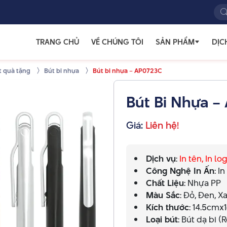
TRANG CHỦ
VỀ CHÚNG TÔI
SẢN PHẨM
DỊC
t quà tặng
Bút bi nhựa
Bút bi nhựa – AP0723C
Bút Bi Nhựa –
Giá:
Liên hệ!
Dịch vụ
:
In tên, In l
Công Nghệ In Ấn
: I
Chất Liệu
: Nhựa PP
Màu Sắc
: Đỏ, Đen, 
Kích thước
: 14.5cmx
Loại bút
: Bút dạ bi (