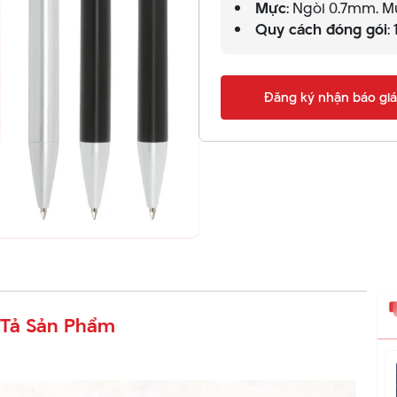
Mực
: Ngòi 0.7mm. M
Quy cách đóng gói
:
Đăng ký nhận báo giá
Tả Sản Phẩm