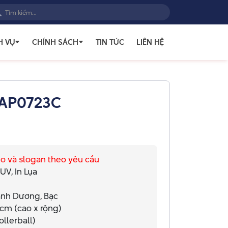
H VỤ
CHÍNH SÁCH
TIN TỨC
LIÊN HỆ
 AP0723C
ogo và slogan theo yêu cầu
n UV, In Lụa
Xanh Dương, Bạc
1cm (cao x rộng)
Rollerball)