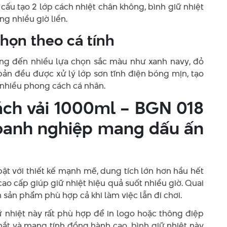
 cấu tạo 2 lớp cách nhiệt chân không, bình giữ nhiệt
ng nhiều giờ liền.
họn theo cá tính
mang đến nhiều lựa chọn sắc màu như xanh navy, đỏ
 bản đều được xử lý lớp sơn tĩnh điện bóng mịn, tạo
 nhiều phong cách cá nhân.
xách vải 1000ml – BGN 018
doanh nghiệp mang dấu ấn
 bật với thiết kế mạnh mẽ, dung tích lớn hơn hầu hết
ao cấp giúp giữ nhiệt hiệu quả suốt nhiều giờ. Quai
ến sản phẩm phù hợp cả khi làm việc lẫn đi chơi.
ữ nhiệt này rất phù hợp để in logo hoặc thông điệp
mắt và mang tính đồng hành cao, bình giữ nhiệt này