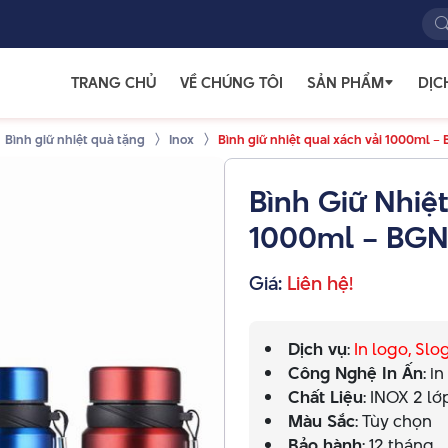
TRANG CHỦ
VỀ CHÚNG TÔI
SẢN PHẨM
DỊC
Bình giữ nhiệt quà tặng
Inox
Bình giữ nhiệt quai xách vải 1000ml –
Bình Giữ Nhiệt
1000ml – BGN
Giá:
Liên hệ!
Dịch vụ
:
In logo, Sl
Công Nghệ In Ấn
: i
Chất Liệu
: INOX 2 l
Màu Sắc
: Tùy chọn
Bảo hành
: 12 tháng