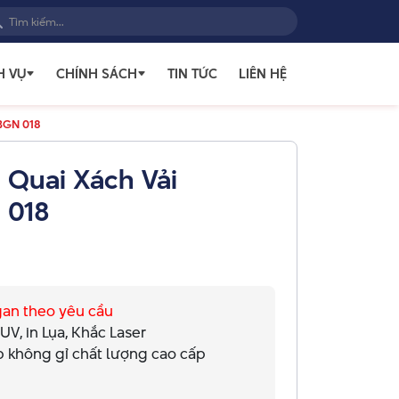
H VỤ
CHÍNH SÁCH
TIN TỨC
LIÊN HỆ
 BGN 018
 Quai Xách Vải
 018
ogan theo yêu cầu
n UV, in Lụa, Khắc Laser
ớp không gỉ chất lượng cao cấp