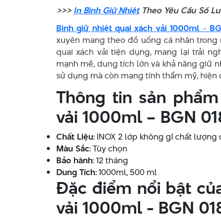
>>>
In Bình Giữ Nhiệt
Theo Yêu Cầu Số Lượ
Bình giữ nhiệt quai xách vải 1000ml - B
xuyên mang theo đồ uống cá nhân trong ng
quai xách vải tiện dụng, mang lại trải n
mạnh mẽ, dung tích lớn và khả năng giữ n
sử dụng mà còn mang tính thẩm mỹ, hiện đ
Thông tin sản phẩm 
vải 1000ml – BGN 01
Chất Liệu
: INOX 2 lớp không gỉ chất lượng
Màu Sắc
: Tùy chọn
Bảo hành
: 12 tháng
Dung Tích
: 1000ml, 500 ml
Đặc điểm nổi bật của
vải 1000ml - BGN 01