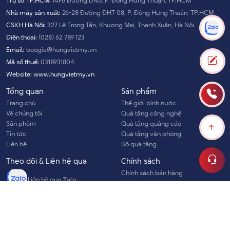
Trụ sở TP.HCM:
14F6 Đường DN5, P. Đông Hưng Thuận, TP.HCM
Nhà máy sản xuất:
26-28 Đường ĐHT 08, P. Đông Hưng Thuận, TP.HCM
CSKH Hà Nội:
327 Lê Trọng Tấn, Khương Mai, Thanh Xuân, Hà Nội
Điện thoại:
(028) 62 789 123
Email:
baogia@hungvietmy.vn
Mã số thuế:
0318931804
Website:
www.hungvietmy.vn
Tổng quan
Sản phẩm
Trang chủ
Thế giới bình nước
Về chúng tôi
Quà tặng công nghệ
Sản phẩm
Quà tặng quảng cáo
Tin tức
Quà tặng văn phòng
Liên hệ
Bộ quà tặng
Theo dõi & Liên hệ qua
Chính sách
Chính sách bán hàng
Liên hệ qua Zalo
Chính sách bảo hành
Chính sách bảo mật
Chính sách đổi trả hàng
Phương thức thanh toán
Phương thức thanh toán
Chính sách vận chuyển