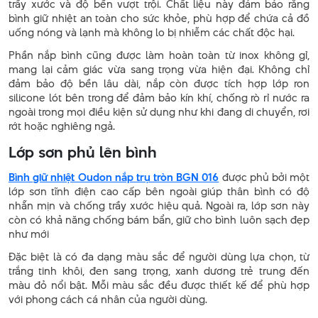
trầy xước và độ bền vượt trội. Chất liệu này đảm bảo rằng
bình giữ nhiệt an toàn cho sức khỏe, phù hợp để chứa cả đồ
uống nóng và lạnh mà không lo bị nhiễm các chất độc hại.
Phần nắp bình cũng được làm hoàn toàn từ inox không gỉ,
mang lại cảm giác vừa sang trọng vừa hiện đại. Không chỉ
đảm bảo độ bền lâu dài, nắp còn được tích hợp lớp ron
silicone lót bên trong để đảm bảo kín khí, chống rò rỉ nước ra
ngoài trong mọi điều kiện sử dụng như khi đang di chuyển, rơi
rớt hoặc nghiêng ngả.
Lớp sơn phủ lên bình
Bình giữ nhiệt Oudon nắp trụ tròn BGN 016
được phủ bởi một
lớp sơn tĩnh điện cao cấp bên ngoài giúp thân bình có độ
nhẵn mịn và chống trầy xước hiệu quả. Ngoài ra, lớp sơn này
còn có khả năng chống bám bẩn, giữ cho bình luôn sạch đẹp
như mới
Đặc biệt là có đa dạng màu sắc để người dùng lựa chọn, từ
trắng tinh khôi, đen sang trọng, xanh dương trẻ trung đến
màu đỏ nổi bật. Mỗi màu sắc đều được thiết kế để phù hợp
với phong cách cá nhân của người dùng.