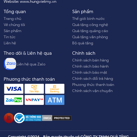
Website:
www.hungvietmy.vn
Tổng quan
Sản phẩm
Trang chủ
Thế giới bình nước
Về chúng tôi
Quà tặng công nghệ
Sản phẩm
Quà tặng quảng cáo
Tin tức
Quà tặng văn phòng
Liên hệ
Bộ quà tặng
Theo dõi & Liên hệ qua
Chính sách
Chính sách bán hàng
Liên hệ qua Zalo
Chính sách bảo hành
Chính sách bảo mật
Chính sách đổi trả hàng
Phương thức thanh toán
Phương thức thanh toán
Chính sách vận chuyển
Copyright ©2024 - Bản quyền thuộc về CÔNG TY TNHH QUÀ TẶNG