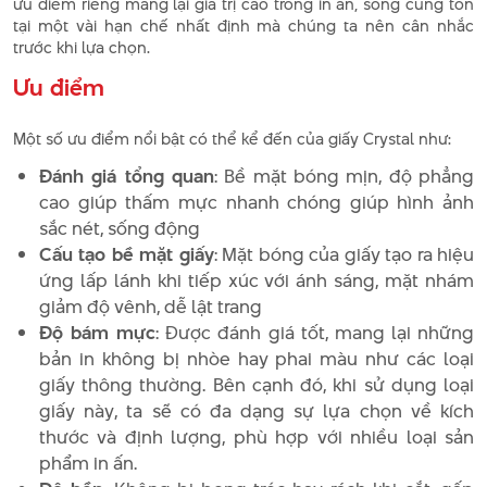
ưu điểm riêng mang lại giá trị cao trong in ấn, song cũng tồn
tại một vài hạn chế nhất định mà chúng ta nên cân nhắc
trước khi lựa chọn.
Ưu điểm
Một số ưu điểm nổi bật có thể kể đến của giấy Crystal như:
Đánh giá tổng quan
: Bề mặt bóng mịn, độ phẳng
cao giúp thấm mực nhanh chóng giúp hình ảnh
sắc nét, sống động
Cấu tạo bề mặt giấy
: Mặt bóng của giấy tạo ra hiệu
ứng lấp lánh khi tiếp xúc với ánh sáng, mặt nhám
giảm độ vênh, dễ lật trang
Độ bám mực
: Được đánh giá tốt, mang lại những
bản in không bị nhòe hay phai màu như các loại
giấy thông thường. Bên cạnh đó, khi sử dụng loại
giấy này, ta sẽ có đa dạng sự lựa chọn về kích
thước và định lượng, phù hợp với nhiều loại sản
phẩm in ấn.