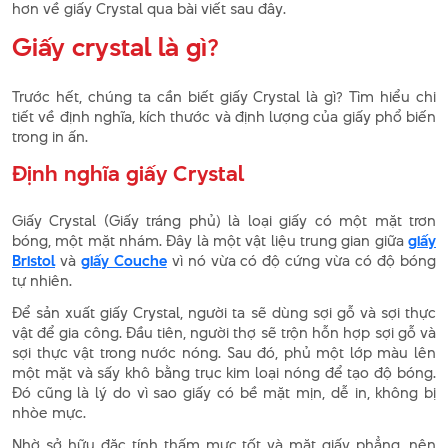
hơn về giấy Crystal qua bài viết sau đây.
Giấy crystal là gì?
Trước hết, chúng ta cần biết giấy Crystal là gì? Tìm hiểu chi
tiết về định nghĩa, kích thước và định lượng của giấy phổ biến
trong in ấn.
Định nghĩa giấy Crystal
Giấy Crystal (Giấy tráng phủ) là loại giấy có một mặt trơn
bóng, một mặt nhám. Đây là một vật liệu trung gian giữa
giấy
Bristol
và
giấy Couche
vì nó vừa có độ cứng vừa có độ bóng
tự nhiên.
Để sản xuất giấy Crystal, người ta sẽ dùng sợi gỗ và sợi thực
vật để gia công. Đầu tiên, người thợ sẽ trộn hỗn hợp sợi gỗ và
sợi thực vật trong nước nóng. Sau đó, phủ một lớp màu lên
một mặt và sấy khô bằng trục kim loại nóng để tạo độ bóng.
Đó cũng là lý do vì sao giấy có bề mặt mịn, dễ in, không bị
nhòe mực.
Nhờ sở hữu đặc tính thấm mực tốt và mặt giấy phẳng, nên