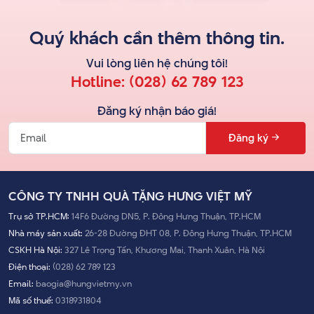
Quý khách cần thêm thông tin.
Vui lòng liên hệ
chúng tôi
!
Hotline:
(028) 62 789 123
Đăng ký nhận báo giá!
Đăng ký
CÔNG TY TNHH QUÀ TẶNG HƯNG VIỆT MỸ
Trụ sở TP.HCM:
14F6 Đường DN5, P. Đông Hưng Thuận, TP.HCM
Nhà máy sản xuất:
26-28 Đường ĐHT 08, P. Đông Hưng Thuận, TP.HCM
CSKH Hà Nội:
327 Lê Trọng Tấn, Khương Mai, Thanh Xuân, Hà Nội
Điện thoại:
(028) 62 789 123
Email:
baogia@hungvietmy.vn
Mã số thuế:
0318931804