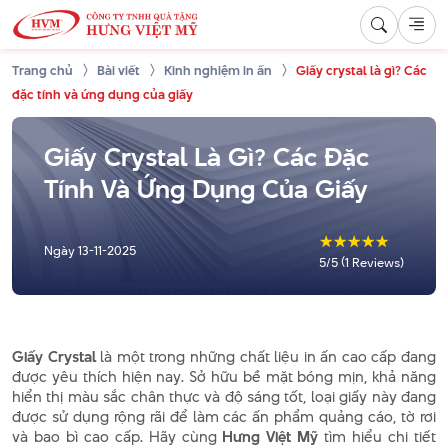
Trang chủ
Bài viết
Kinh nghiệm in ấn
Giấy crystal là gì? Các
đặc tính và ứng dụng của giấy
Giấy Crystal Là Gì? Các Đặc
Tính Và Ứng Dụng Của Giấy
☆
☆
☆
☆
☆
Ngày
13-11-2025
5/5 (1 Reviews)
Giấy Crystal
là một trong những chất liệu in ấn cao cấp đang
được yêu thích hiện nay. Sở hữu bề mặt bóng mịn, khả năng
hiển thị màu sắc chân thực và độ sáng tốt, loại giấy này đang
được sử dụng rộng rãi để làm các ấn phẩm quảng cáo, tờ rơi
và bao bì cao cấp. Hãy cùng
Hưng Việt Mỹ
tìm hiểu chi tiết