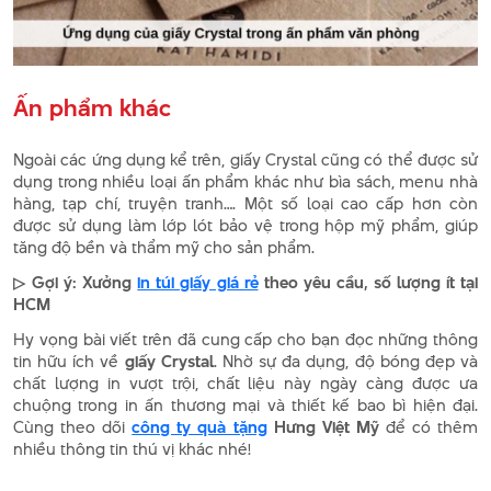
Ấn phẩm khác
Ngoài các ứng dụng kể trên, giấy Crystal cũng có thể được sử
dụng trong nhiều loại ấn phẩm khác như bìa sách, menu nhà
hàng, tạp chí, truyện tranh…. Một số loại cao cấp hơn còn
được sử dụng làm lớp lót bảo vệ trong hộp mỹ phẩm, giúp
tăng độ bền và thẩm mỹ cho sản phẩm.
▷ Gợi ý: Xưởng
in túi giấy giá rẻ
theo yêu cầu, số lượng ít tại
HCM
Hy vọng bài viết trên đã cung cấp cho bạn đọc những thông
tin hữu ích về
giấy Crystal
. Nhờ sự đa dụng, độ bóng đẹp và
chất lượng in vượt trội, chất liệu này ngày càng được ưa
chuộng trong in ấn thương mại và thiết kế bao bì hiện đại.
Cùng theo dõi
công ty quà tặng
Hưng Việt Mỹ
để có thêm
nhiều thông tin thú vị khác nhé!