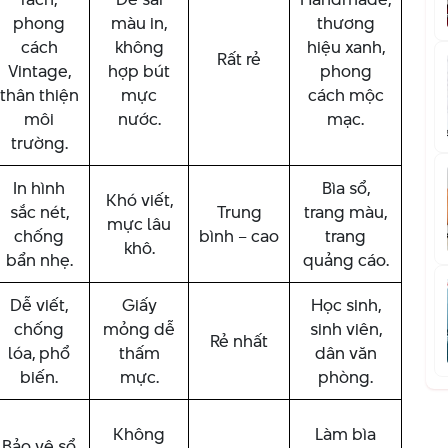
phong
màu in,
thương
cách
không
hiệu xanh,
Rất rẻ
Vintage,
hợp bút
phong
thân thiện
mực
cách mộc
môi
nước.
mạc.
trường.
In hình
Bìa sổ,
Khó viết,
sắc nét,
Trung
trang màu,
mực lâu
chống
bình – cao
trang
khô.
bẩn nhẹ.
quảng cáo.
Dễ viết,
Giấy
Học sinh,
chống
mỏng dễ
sinh viên,
Rẻ nhất
lóa, phổ
thấm
dân văn
biến.
mực.
phòng.
Không
Làm bìa
Bảo vệ sổ