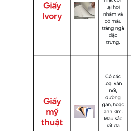
mặt còn
Giấy
lại hơi
Ivory
nhám và
có màu
trắng ngà
đặc
trưng.
Có các
loại vân
nổi,
đường
Giấy
gân, hoặc
mỹ
ánh kim.
Màu sắc
thuật
rất đa