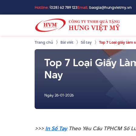
Hotline:
(028) 62 789 123
Email:
baogia@hungvietmy.vn
Trang chủ
Bài viết
Sổ tay
Top 7 Loại giấy làm 
Top 7 Loại Giấy Là
Nay
Ngày
26-01-2026
>>>
In Sổ Tay
Theo Yêu Cầu TPHCM Số Lượ