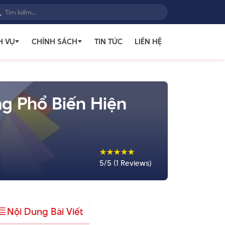
H VỤ
CHÍNH SÁCH
TIN TỨC
LIÊN HỆ
ng Phổ Biến Hiện
☆
☆
☆
☆
☆
5/5 (1 Reviews)
Nội Dung Bài Viết