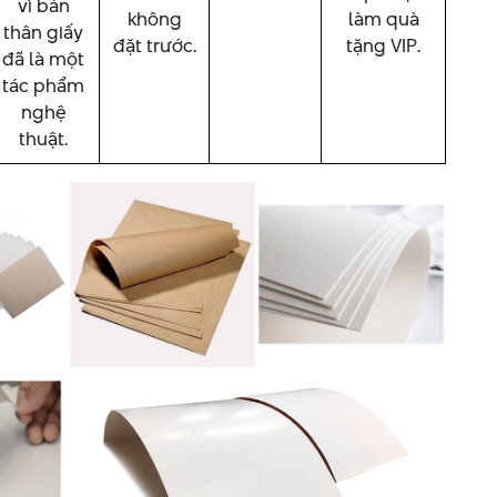
vì bản
không
làm quà
thân giấy
đặt trước.
tặng VIP.
đã là một
tác phẩm
nghệ
thuật.