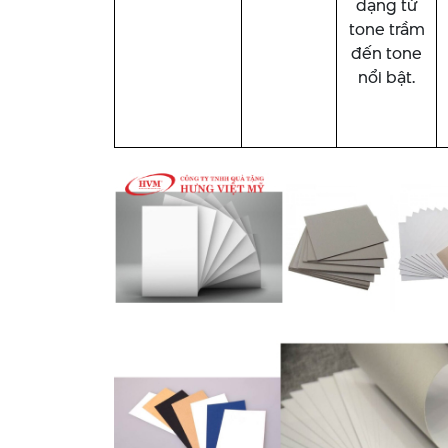
dạng từ
tone trầm
đến tone
nổi bật.