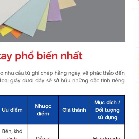
tay phổ biến nhất
 vào nhu cầu từ ghi chép hằng ngày, vẽ phác thảo đến
 loại giấy dưới đây sẽ sở hữu những đặc tính riêng
Mục đích /
Nhược
Ưu điểm
Giá thành
Đối tượng
điểm
sử dụng
Bền, khó
rách,
Dễ sai
Handmade,