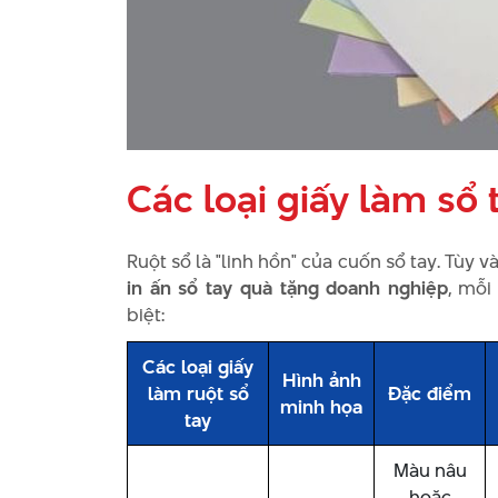
Các loại giấy làm sổ 
Ruột sổ là "linh hồn" của cuốn sổ tay. Tùy
in ấn sổ tay quà tặng doanh nghiệp
, mỗi
biệt:
Các loại giấy
Hình ảnh
làm ruột sổ
Đặc điểm
minh họa
tay
Màu nâu
hoặc