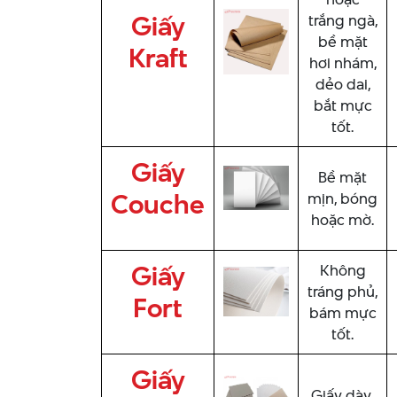
Giấy
trắng ngà,
bề mặt
Kraft
hơi nhám,
dẻo dai,
bắt mực
tốt.
Giấy
Bề mặt
Couche
mịn, bóng
hoặc mờ.
Giấy
Không
tráng phủ,
Fort
bám mực
tốt.
Giấy
Giấy dày,