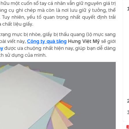
ở hữu một cuốn sổ tay cá nhân vẫn giữ nguyên giá trị
công cụ ghi chép mà còn là nơi lưu giữ ý tưởng, thể
Tuy nhiên, yếu tố quan trọng nhất quyết định trải
chất liệu giấy.
h trạng mực bị nhòe, giấy bị thấu quang (lộ mực sang
ài viết này,
Công ty quà tặng
Hưng Việt Mỹ
sẽ giới
ay
được ưa chuộng nhất hiện nay, giúp bạn dễ dàng
ch sử dụng của mình.