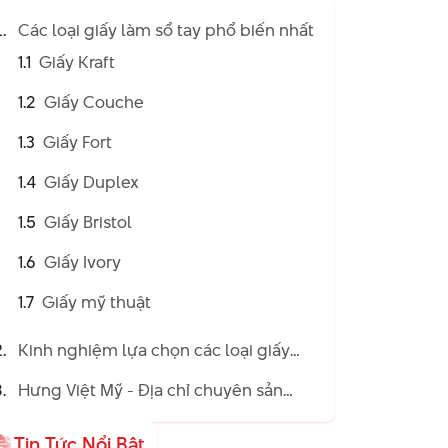
Các loại giấy làm sổ tay phổ biến nhất
1.1
Giấy Kraft
1.2
Giấy Couche
1.3
Giấy Fort
1.4
Giấy Duplex
1.5
Giấy Bristol
1.6
Giấy Ivory
1.7
Giấy mỹ thuật
Kinh nghiệm lựa chọn các loại giấy
làm sổ tay phù hợp
Hưng Việt Mỹ - Địa chỉ chuyên sản
xuất & in sổ tay theo yêu cầu với giá
tận xưởng
Tin Tức Nổi Bật