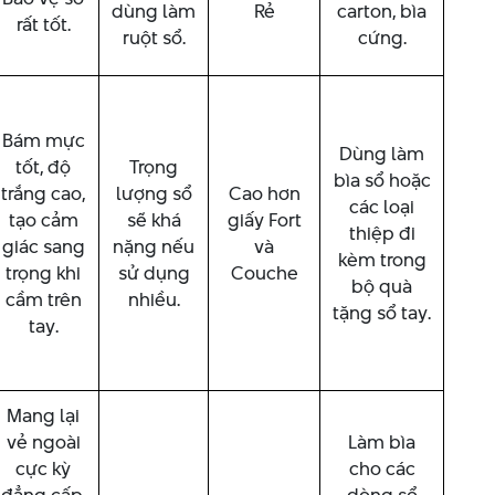
dùng làm
Rẻ
carton, bìa
rất tốt.
ruột sổ.
cứng.
Bám mực
Dùng làm
tốt, độ
Trọng
bìa sổ hoặc
trắng cao,
lượng sổ
Cao hơn
các loại
tạo cảm
sẽ khá
giấy Fort
thiệp đi
giác sang
nặng nếu
và
kèm trong
trọng khi
sử dụng
Couche
bộ quà
cầm trên
nhiều.
tặng sổ tay.
tay.
Mang lại
vẻ ngoài
Làm bìa
cực kỳ
cho các