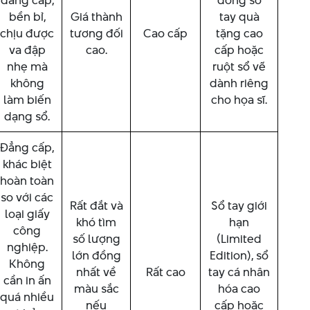
đẳng cấp,
dòng sổ
bền bỉ,
Giá thành
tay quà
chịu được
tương đối
Cao cấp
tặng cao
va đập
cao.
cấp hoặc
nhẹ mà
ruột sổ vẽ
không
dành riêng
làm biến
cho họa sĩ.
dạng sổ.
Đẳng cấp,
khác biệt
hoàn toàn
so với các
Rất đắt và
Sổ tay giới
loại giấy
khó tìm
hạn
công
số lượng
(Limited
nghiệp.
lớn đồng
Edition), sổ
Không
nhất về
Rất cao
tay cá nhân
cần in ấn
màu sắc
hóa cao
quá nhiều
nếu
cấp hoặc