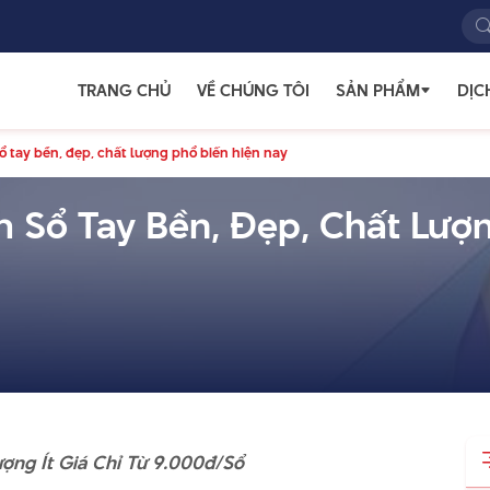
TRANG CHỦ
VỀ CHÚNG TÔI
SẢN PHẨM
DỊC
sổ tay bền, đẹp, chất lượng phổ biến hiện nay
m Sổ Tay Bền, Đẹp, Chất Lượ
ng Ít Giá Chỉ Từ 9.000đ/Sổ