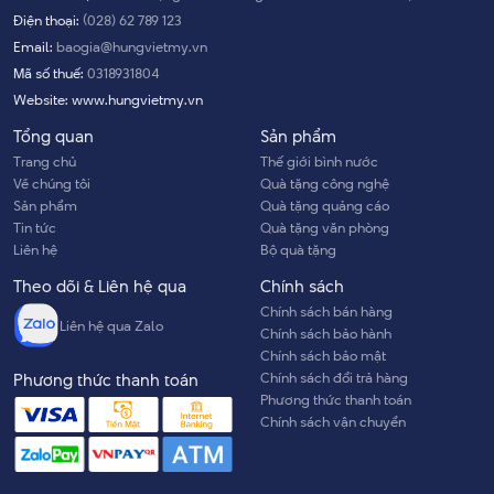
Điện thoại:
(028) 62 789 123
Email:
baogia@hungvietmy.vn
Mã số thuế:
0318931804
Website:
www.hungvietmy.vn
Tổng quan
Sản phẩm
Trang chủ
Thế giới bình nước
Về chúng tôi
Quà tặng công nghệ
Sản phẩm
Quà tặng quảng cáo
Tin tức
Quà tặng văn phòng
Liên hệ
Bộ quà tặng
Theo dõi & Liên hệ qua
Chính sách
Chính sách bán hàng
Liên hệ qua Zalo
Chính sách bảo hành
Chính sách bảo mật
Chính sách đổi trả hàng
Phương thức thanh toán
Phương thức thanh toán
Chính sách vận chuyển