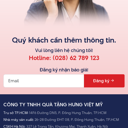
Quý khách cần thêm thông tin.
Vui lòng liên hệ
chúng tôi
!
Hotline:
(028) 62 789 123
Đăng ký nhận báo giá!
Đăng ký
CÔNG TY TNHH QUÀ TẶNG HƯNG VIỆT MỸ
Trụ sở TP.HCM:
14F6 Đường DN5, P. Đông Hưng Thuận, TP.HCM
Nhà máy sản xuất:
26-28 Đường ĐHT 08, P. Đông Hưng Thuận, TP.HCM
CSKH Hà Nội:
327 Lê Trọng Tấn, Khương Mai, Thanh Xuân, Hà Nội