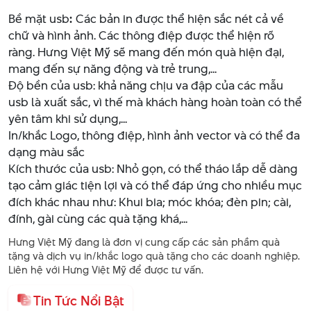
Bề mặt usb
:
Các bản in được thể hiện sắc nét cả về
chữ và hình ảnh. Các thông điệp được thể hiện rõ
ràng. Hưng Việt Mỹ sẽ mang đến món quà hiện đại,
mang đến sự năng động và trẻ trung,...
Độ bền của usb: khả năng chịu va đập của các mẫu
usb là xuất sắc, vì thế mà khách hàng hoàn toàn có thể
yên tâm khi sử dụng,...
In/khắc Logo, thông điệp, hình ảnh vector và có thể đa
dạng màu sắc
Kích thước của usb: Nhỏ gọn, có thể tháo lắp dễ dàng
tạo cảm giác tiện lợi và có thể đáp ứng cho nhiều mục
đích khác nhau như: Khui bia; móc khóa; đèn pin; cài,
đính, gài cùng các quà tặng khá,...
Hưng Việt Mỹ đang là đơn vị cung cấp các sản phầm quà
tặng và dịch vụ in/khắc logo quà tặng cho các doanh nghiệp.
Liên hệ với Hưng Việt Mỹ để được tư vấn.
Tin Tức Nổi Bật