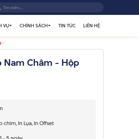
H VỤ
CHÍNH SÁCH
TIN TỨC
LIÊN HỆ
B
p Nam Châm - Hộp
on
chìm, In Lụa, In Offset
1 - 5 ngày