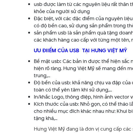
usb được làm từ các nguyên liệu rất thân 
khỏe của người sử dụng
Đặc biệt, với các đặc điểm của nguyên liệu 
có độ bền cao, sử dụng sản phẩm trong thờ
sản phẩm usb là sản phẩm quà tặng doanh 
các khách hàng cao cấp với từng một tên, m
ƯU ĐIIỂM CỦA USB TẠI HƯNG VIỆT MỸ
Bề mặt usb
:
Các bản in được thể hiện sắc 
hiện rõ ràng. Hưng Việt Mỹ sẽ mang đến m
trung,...
Độ bền của usb: khả năng chịu va đập của 
toàn có thể yên tâm khi sử dụng,...
In/khắc Logo, thông điệp, hình ảnh vector
Kích thước của usb: Nhỏ gọn, có thể tháo l
cho nhiều mục đích khác nhau như: Khui bia
tặng khá,...
Hưng Việt Mỹ đang là đơn vị cung cấp các 