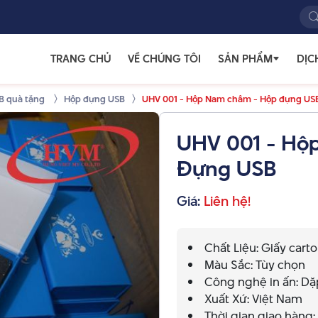
TRANG CHỦ
VỀ CHÚNG TÔI
SẢN PHẨM
DỊC
B quà tặng
Hộp đựng USB
UHV 001 - Hộp Nam châm - Hộp đựng US
UHV 001 - Hộ
Đựng USB
Giá:
Liên hệ!
Chất Liệu: Giấy cart
Màu Sắc: Tùy chọn
Công nghệ in ấn: Dặp 
Xuất Xứ: Việt Nam
Thời gian giao hàng: 