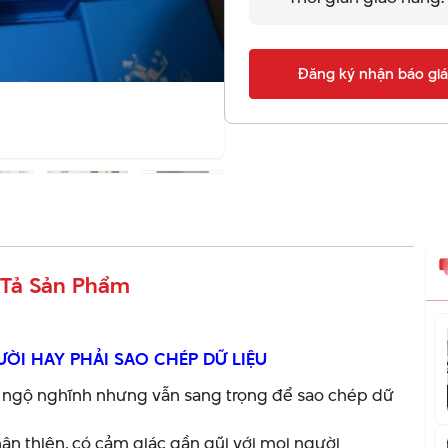
Đăng ký nhận báo giá
Tả Sản Phẩm
ỜI HAY PHẢI SAO CHÉP DỮ LIỆU
, ngộ nghĩnh nhưng vẫn sang trọng để sao chép dữ
n thiện, có cảm giác gần gũi với mọi người