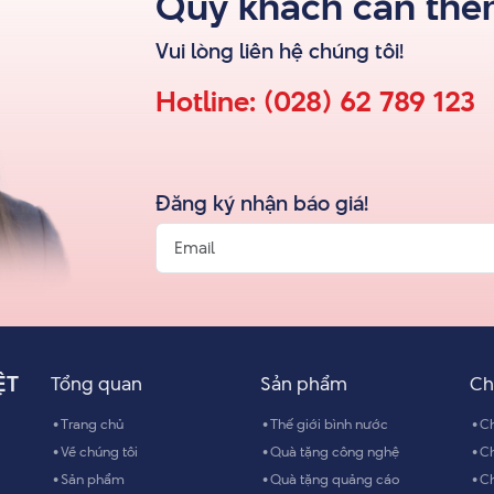
Quý khách cần thêm
Vui lòng liên hệ
chúng tôi
!
Hotline:
(028) 62 789 123
Đăng ký nhận báo giá!
ỆT
Tổng quan
Sản phẩm
Ch
Trang chủ
Thế giới bình nước
Ch
Về chúng tôi
Quà tặng công nghệ
Ch
Sản phẩm
Quà tặng quảng cáo
Ch