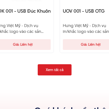
 001 - USB Đúc Khuôn
UOV 001 - USB OTG
g Việt Mỹ - Dịch vụ
Hưng Việt Mỹ - Dịch vụ
khắc logo vào các sản
in/khắc logo vào các sản
m quà tặng chất lượng
phẩm quà tặng chất lượ
y tín. Đây là đơn vị đã và
và uy tín. Đây là đơn vị đã
Giá: Liên hệ!
Giá: Liên hệ!
g là sự lựa chọn của
đang là sự lựa chọn của
ch hàng. Hãy liên hệ qua
khách hàng. Hãy liên hệ 
line để được tư vấn.
hotline để được tư vấn.
Xem tất cả