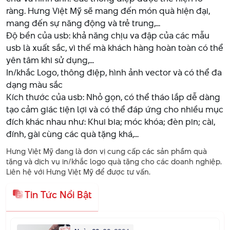
ràng. Hưng Việt Mỹ sẽ mang đến món quà hiện đại,
mang đến sự năng động và trẻ trung,...
Độ bền của usb: khả năng chịu va đập của các mẫu
usb là xuất sắc, vì thế mà khách hàng hoàn toàn có thể
yên tâm khi sử dụng,...
In/khắc Logo, thông điệp, hình ảnh vector và có thể đa
dạng màu sắc
Kích thước của usb: Nhỏ gọn, có thể tháo lắp dễ dàng
tạo cảm giác tiện lợi và có thể đáp ứng cho nhiều mục
đích khác nhau như: Khui bia; móc khóa; đèn pin; cài,
đính, gài cùng các quà tặng khá,...
Hưng Việt Mỹ đang là đơn vị cung cấp các sản phầm quà
tặng và dịch vụ in/khắc logo quà tặng cho các doanh nghiệp.
Liên hệ với Hưng Việt Mỹ để được tư vấn.
Tin Tức Nổi Bật