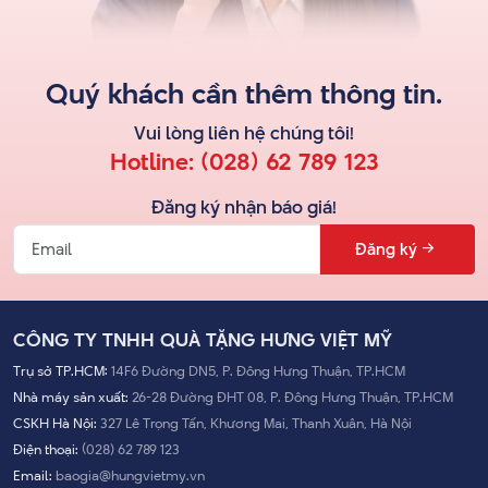
Quý khách cần thêm thông tin.
Vui lòng liên hệ
chúng tôi
!
Hotline:
(028) 62 789 123
Đăng ký nhận báo giá!
Đăng ký
CÔNG TY TNHH QUÀ TẶNG HƯNG VIỆT MỸ
Trụ sở TP.HCM:
14F6 Đường DN5, P. Đông Hưng Thuận, TP.HCM
Nhà máy sản xuất:
26-28 Đường ĐHT 08, P. Đông Hưng Thuận, TP.HCM
CSKH Hà Nội:
327 Lê Trọng Tấn, Khương Mai, Thanh Xuân, Hà Nội
Điện thoại:
(028) 62 789 123
Email:
baogia@hungvietmy.vn