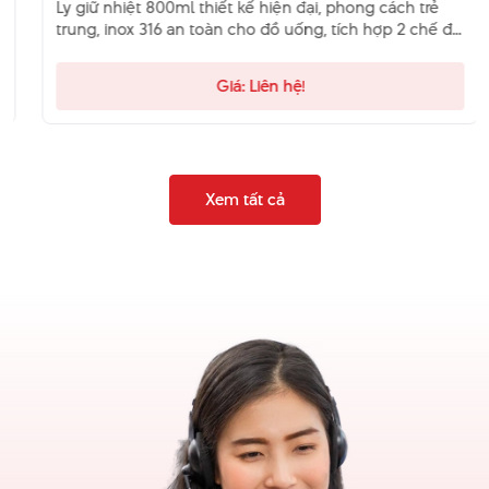
Ly giữ nhiệt 800ml thiết kế hiện đại, phong cách trẻ
trung, inox 316 an toàn cho đồ uống, tích hợp 2 chế độ
uống, ống hút và lõi lọc thông minh, chống bám mùi,
giữ nhiệt hiệu quả, phù hợp học sinh – sinh viên – dân
Giá: Liên hệ!
văn phòng và người thường xuyên di chuyển.
Xem tất cả