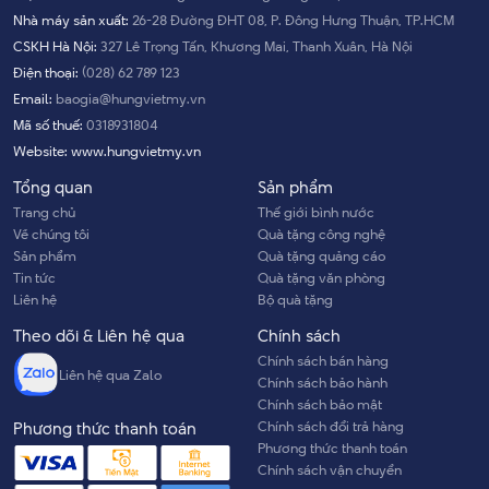
Nhà máy sản xuất:
26-28 Đường ĐHT 08, P. Đông Hưng Thuận, TP.HCM
CSKH Hà Nội:
327 Lê Trọng Tấn, Khương Mai, Thanh Xuân, Hà Nội
Điện thoại:
(028) 62 789 123
Email:
baogia@hungvietmy.vn
Mã số thuế:
0318931804
Website:
www.hungvietmy.vn
Tổng quan
Sản phẩm
Trang chủ
Thế giới bình nước
Về chúng tôi
Quà tặng công nghệ
Sản phẩm
Quà tặng quảng cáo
Tin tức
Quà tặng văn phòng
Liên hệ
Bộ quà tặng
Theo dõi & Liên hệ qua
Chính sách
Chính sách bán hàng
Liên hệ qua Zalo
Chính sách bảo hành
Chính sách bảo mật
Chính sách đổi trả hàng
Phương thức thanh toán
Phương thức thanh toán
Chính sách vận chuyển