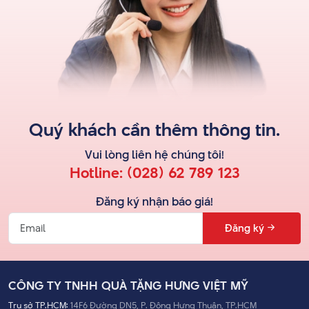
Quý khách cần thêm thông tin.
Vui lòng liên hệ
chúng tôi
!
Hotline:
(028) 62 789 123
Đăng ký nhận báo giá!
Đăng ký
CÔNG TY TNHH QUÀ TẶNG HƯNG VIỆT MỸ
Trụ sở TP.HCM:
14F6 Đường DN5, P. Đông Hưng Thuận, TP.HCM