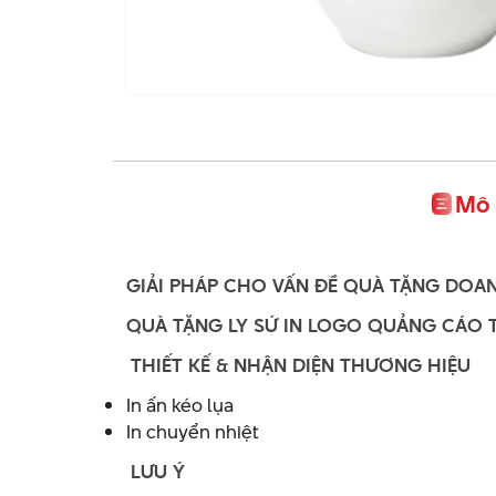
Mô 
GIẢI PHÁP CHO VẤN ĐỀ QUÀ TẶNG DOA
QUÀ TẶNG LY SỨ IN LOGO QUẢNG CÁO 
THIẾT KẾ & NHẬN DIỆN THƯƠNG HIỆU
In ấn kéo lụa
In chuyển nhiệt
LƯU Ý