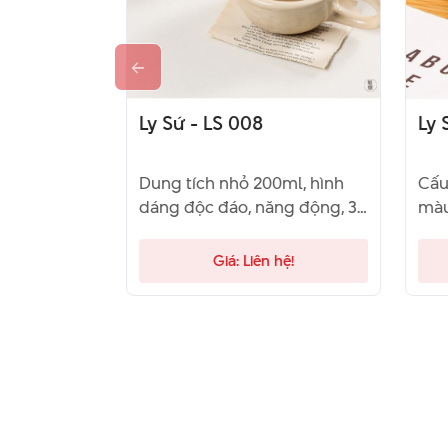
Ly Sứ - LS 008
Ly 
muỗng đi
Dung tích nhỏ 200ml, hình
Cấu
an toàn,
dáng độc đáo, năng động, 3
màu
tháng bảo hành
slo
hệ!
Giá: Liên hệ!