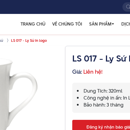
TRANG CHỦ
VỀ CHÚNG TÔI
SẢN PHẨM
DỊC
 sứ
LS 017 - Ly Sứ in logo
LS 017 - Ly Sứ
Giá:
Liên hệ!
Dung Tích: 320ml
Công nghệ in ấn: In L
Bảo hành: 3 tháng
Đăng ký nhận báo giá