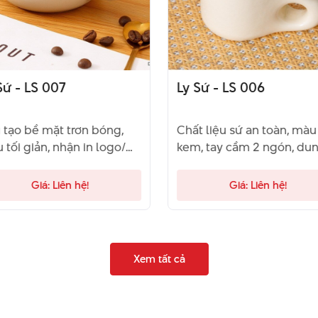
Sứ - LS 007
Ly Sứ - LS 006
 tạo bề mặt trơn bóng,
Chất liệu sứ an toàn, màu
 tối giản, nhận in logo/
kem, tay cầm 2 ngón, du
gan lên ly
tích 350ml
Giá: Liên hệ!
Giá: Liên hệ!
Xem tất cả