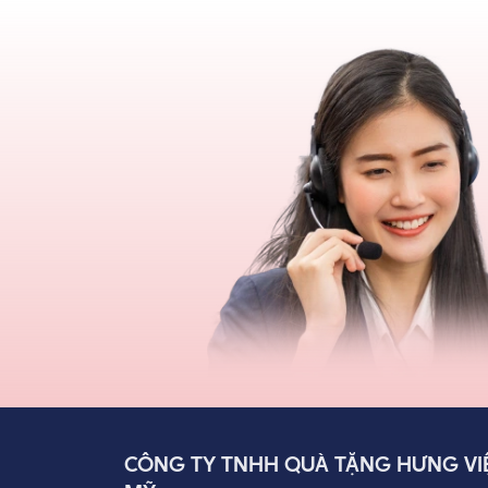
CÔNG TY TNHH QUÀ TẶNG HƯNG VI