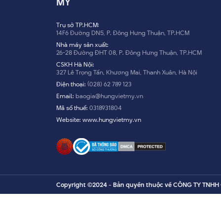
MỸ
Trụ sở TP.HCM:
14F6 Đường DN5, P. Đông Hưng Thuận, TP.HCM
Nhà máy sản xuất:
26-28 Đường ĐHT 08, P. Đông Hưng Thuận, TP.HCM
CSKH Hà Nội:
327 Lê Trọng Tấn, Khương Mai, Thanh Xuân, Hà Nội
Điện thoại:
(028) 62 789 123
Email:
baogia@hungvietmy.vn
Mã số thuế:
0318931804
Website:
www.hungvietmy.vn
Copyright ©2024 - Bản quyền thuộc về CÔNG TY TNH