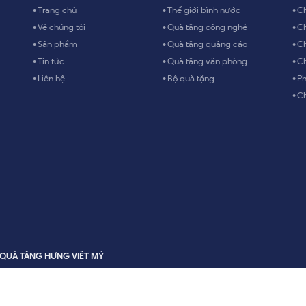
Trang chủ
Thế giới bình nước
Ch
Về chúng tôi
Quà tặng công nghệ
Ch
Sản phẩm
Quà tặng quảng cáo
Ch
Tin tức
Quà tặng văn phòng
Ch
Liên hệ
Bộ quà tặng
Ph
Ch
H QUÀ TẶNG HƯNG VIỆT MỸ