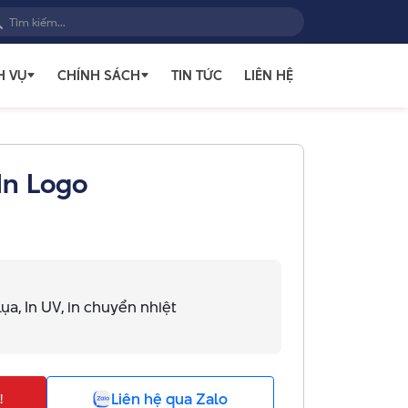
H VỤ
CHÍNH SÁCH
TIN TỨC
LIÊN HỆ
 In Logo
ụa, In UV, in chuyển nhiệt
Liên hệ qua Zalo
!