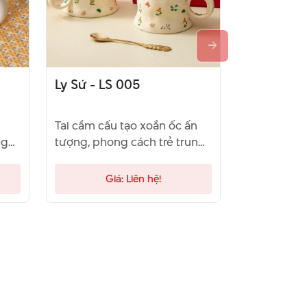
Ly Sứ - LS 005
Ly Sứ - LS
Tai cầm cấu tạo xoắn ốc ấn
Cấu tạo ly 
ng
tượng, phong cách trẻ trung,
nổi bật, kí
3 tháng bảo hành
tích 250ml
Giá: Liên hệ!
Gi