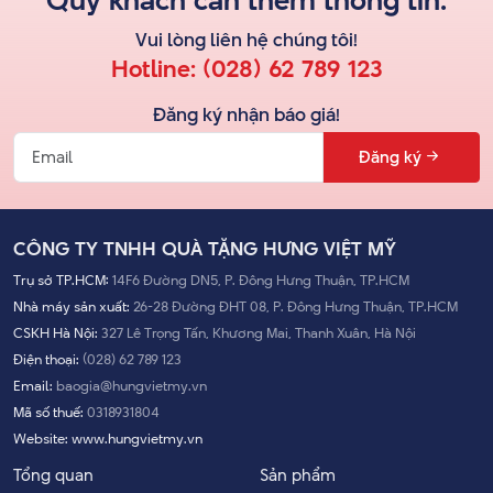
Quý khách cần thêm thông tin.
Vui lòng liên hệ
chúng tôi
!
Hotline:
(028) 62 789 123
Đăng ký nhận báo giá!
Đăng ký
CÔNG TY TNHH QUÀ TẶNG HƯNG VIỆT MỸ
Trụ sở TP.HCM:
14F6 Đường DN5, P. Đông Hưng Thuận, TP.HCM
Nhà máy sản xuất:
26-28 Đường ĐHT 08, P. Đông Hưng Thuận, TP.HCM
CSKH Hà Nội:
327 Lê Trọng Tấn, Khương Mai, Thanh Xuân, Hà Nội
Điện thoại:
(028) 62 789 123
Email:
baogia@hungvietmy.vn
Mã số thuế:
0318931804
Website:
www.hungvietmy.vn
Tổng quan
Sản phẩm