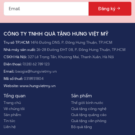
Đăng ký
CÔNG TY TNHH QUÀ TẶNG HƯNG VIỆT MỸ
Trụ sở TP.HCM:
14F6 Đường DN5, P. Đông Hưng Thuận, TP.HCM
Nhà máy sản xuất:
26-28 Đường ĐHT 08, P. Đông Hưng Thuận, TP.HCM
CSKH Hà Nội:
327 Lê Trọng Tấn, Khương Mai, Thanh Xuân, Hà Nội
Điện thoại:
(028) 62 789 123
Email:
baogia@hungvietmy.vn
Mã số thuế:
0318931804
Website:
www.hungvietmy.vn
Tổng quan
Sản phẩm
Trang chủ
Thế giới bình nước
Về chúng tôi
Quà tặng công nghệ
Sản phẩm
Quà tặng quảng cáo
Tin tức
Quà tặng văn phòng
Liên hệ
Bộ quà tặng