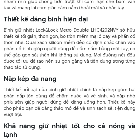
nhám mịn giúp chống trơn trượt khi cầm, hạn chế bám vân
tay và mang lại cảm giác cầm nắm thoải mái và chắc tay.
Thiết kế dáng bình hiện đại
Bình giữ nhiệt Lock&Lock Metro Double LHC4202NVY sở hữu
thiết kế tối giản, thon gọn, bo tròn mềm mại ở đáy và phần cổ
thon nhẹ. Quai xách silicon mềm dẻo cố định chắc chắn vào
phần cổ bình giúp người dùng dễ cầm nắm bằng một tay, có
thể gập gọn sát thân khi không sử dụng. Mọi đường nét đều
được tối ưu để tạo nên sự gọn gàng và tiện dụng trong từng
thao tác sử dụng.
Nắp kép đa năng
Thiết kế nổi bật của bình giữ nhiệt chính là nắp kép gồm hai
phần nắp lớn dùng để châm nước và vệ sinh, và nắp nhỏ
phía trên giúp người dùng dễ dàng uống hơn. Thiết kế này
cho phép bạn dễ dàng tháo mở để vệ sinh sạch sẽ, tiện dụng
vượt trội.
Khả năng giữ nhiệt tốt cho cả nóng và
lạnh