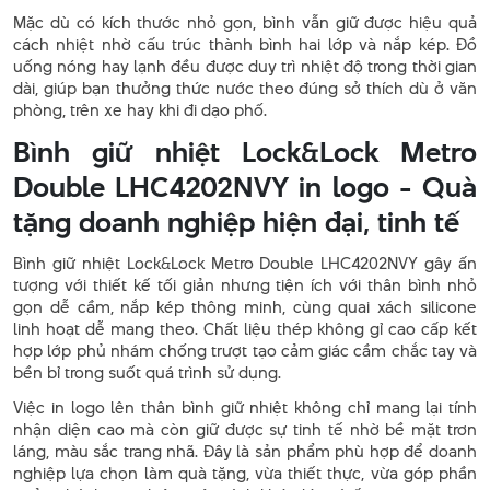
Mặc dù có kích thước nhỏ gọn, bình vẫn giữ được hiệu quả
cách nhiệt nhờ cấu trúc thành bình hai lớp và nắp kép. Đồ
uống nóng hay lạnh đều được duy trì nhiệt độ trong thời gian
dài, giúp bạn thưởng thức nước theo đúng sở thích dù ở văn
phòng, trên xe hay khi đi dạo phố.
Bình giữ nhiệt Lock&Lock Metro
Double LHC4202NVY in logo - Quà
tặng doanh nghiệp hiện đại, tinh tế
Bình giữ nhiệt Lock&Lock Metro Double LHC4202NVY gây ấn
tượng với thiết kế tối giản nhưng tiện ích với thân bình nhỏ
gọn dễ cầm, nắp kép thông minh, cùng quai xách silicone
linh hoạt dễ mang theo. Chất liệu thép không gỉ cao cấp kết
hợp lớp phủ nhám chống trượt tạo cảm giác cầm chắc tay và
bền bỉ trong suốt quá trình sử dụng.
Việc in logo lên thân bình giữ nhiệt không chỉ mang lại tính
nhận diện cao mà còn giữ được sự tinh tế nhờ bề mặt trơn
láng, màu sắc trang nhã. Đây là sản phẩm phù hợp để doanh
nghiệp lựa chọn làm quà tặng, vừa thiết thực, vừa góp phần