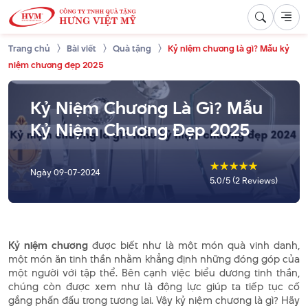
Trang chủ
Bài viết
Quà tặng
Kỷ niệm chương là gì? Mẫu kỷ
niệm chương đẹp 2025
Kỷ Niệm Chương Là Gì? Mẫu
Kỷ Niệm Chương Đẹp 2025
☆
☆
☆
☆
☆
Ngày
09-07-2024
5.0/5 (2 Reviews)
Kỷ niệm chương
được biết như là một món quà vinh danh,
một món ăn tinh thần nhằm khẳng định những đóng góp của
một người với tập thể. Bên cạnh việc biểu dương tinh thần,
chúng còn được xem như là động lực giúp ta tiếp tục cố
gắng phấn đấu trong tương lai. Vậy kỷ niệm chương là gì? Hãy