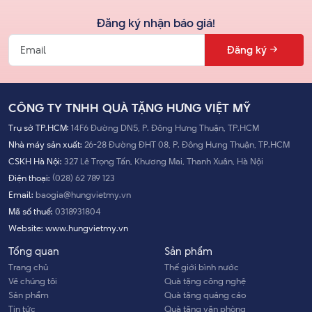
Đăng ký nhận báo giá!
Đăng ký
CÔNG TY TNHH QUÀ TẶNG HƯNG VIỆT MỸ
Trụ sở TP.HCM:
14F6 Đường DN5, P. Đông Hưng Thuận, TP.HCM
Nhà máy sản xuất:
26-28 Đường ĐHT 08, P. Đông Hưng Thuận, TP.HCM
CSKH Hà Nội:
327 Lê Trọng Tấn, Khương Mai, Thanh Xuân, Hà Nội
Điện thoại:
(028) 62 789 123
Email:
baogia@hungvietmy.vn
Mã số thuế:
0318931804
Website:
www.hungvietmy.vn
Tổng quan
Sản phẩm
Trang chủ
Thế giới bình nước
Về chúng tôi
Quà tặng công nghệ
Sản phẩm
Quà tặng quảng cáo
Tin tức
Quà tặng văn phòng