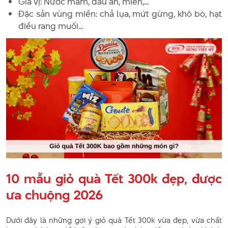
Gia vị: Nước mắm, dầu ăn, miến,...
Đặc sản vùng miền: chả lụa, mứt gừng, khô bò, hạt
điều rang muối…
10 mẫu giỏ quà Tết 300k đẹp, được
ưa chuộng 2026
Dưới đây là những gợi ý giỏ quà Tết 300k vừa đẹp, vừa chất