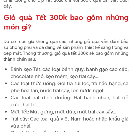
chất lượng cho dịp Tết 2026 chỉ với 300K qua bài viết dưới
đây.
Giỏ quà Tết 300k bao gồm những
món gì?
Dù có mức giá không quá cao, nhưng giỏ quà vẫn đảm bảo
sự phong phú và đa dạng về sản phẩm, thiết kế sang trọng và
đẹp mắt. Thông thường, giỏ quà tết 300k sẽ bao gồm những
thành phần sau:
Bánh kẹo Tết: các loại bánh quy, bánh gạo cao cấp,
chocolate nhỏ, kẹo mềm, kẹo trái cây…
Các loại thức uống: Gói trà túi lọc, trà hảo hạng, cà
phê hòa tan, nước trái cây, lon nước ngọt.
Các loại hạt dinh dưỡng: Hạt hạnh nhân, hạt dẻ
cười, hạt bí,....
Mứt Tết: Mứt gừng, mứt dừa, mứt trái cây sấy…
Trái cây: Các loại quả Việt Nam hoặc nhập khẩu giá
vừa phải.