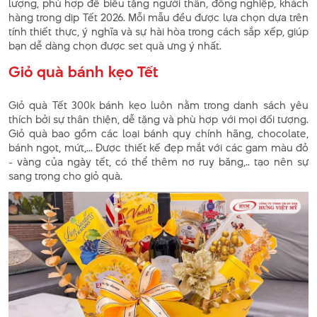
lượng, phù hợp để biếu tặng người thân, đồng nghiệp, khách
hàng trong dịp Tết 2026. Mỗi mẫu đều được lựa chọn dựa trên
tính thiết thực, ý nghĩa và sự hài hòa trong cách sắp xếp, giúp
bạn dễ dàng chọn được set quà ưng ý nhất.
Giỏ quà bánh kẹo Tết
Giỏ quà Tết 300k bánh kẹo luôn nằm trong danh sách yêu
thích bởi sự thân thiện, dễ tặng và phù hợp với mọi đối tượng.
Giỏ quà bao gồm các loại bánh quy chính hãng, chocolate,
bánh ngọt, mứt,... Được thiết kế đẹp mắt với các gam màu đỏ
- vàng của ngày tết, có thể thêm nơ ruy băng,.. tạo nên sự
sang trọng cho giỏ quà.