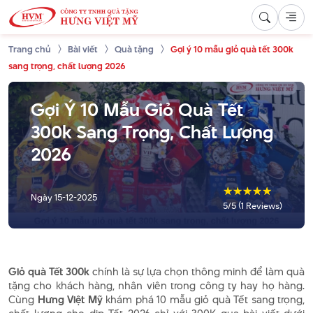
Trang chủ
Bài viết
Quà tặng
Gợi ý 10 mẫu giỏ quà tết 300k
sang trọng, chất lượng 2026
Gợi Ý 10 Mẫu Giỏ Quà Tết
300k Sang Trọng, Chất Lượng
2026
☆
☆
☆
☆
☆
Ngày
15-12-2025
5/5 (1 Reviews)
Giỏ quà Tết 300k
chính là sự lựa chọn thông minh để làm quà
tặng cho khách hàng, nhân viên trong công ty hay họ hàng.
Cùng
Hưng Việt Mỹ
khám phá 10 mẫu giỏ quà Tết sang trọng,