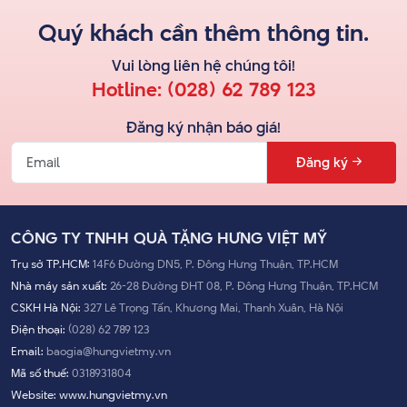
Quý khách cần thêm thông tin.
Vui lòng liên hệ
chúng tôi
!
Hotline:
(028) 62 789 123
Đăng ký nhận báo giá!
Đăng ký
CÔNG TY TNHH QUÀ TẶNG HƯNG VIỆT MỸ
Trụ sở TP.HCM:
14F6 Đường DN5, P. Đông Hưng Thuận, TP.HCM
Nhà máy sản xuất:
26-28 Đường ĐHT 08, P. Đông Hưng Thuận, TP.HCM
CSKH Hà Nội:
327 Lê Trọng Tấn, Khương Mai, Thanh Xuân, Hà Nội
Điện thoại:
(028) 62 789 123
Email:
baogia@hungvietmy.vn
Mã số thuế:
0318931804
Website:
www.hungvietmy.vn