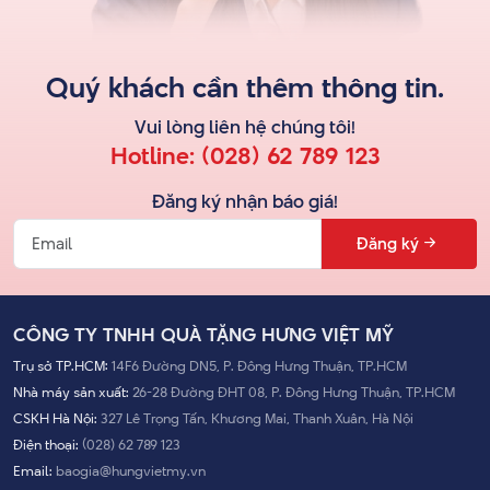
Quý khách cần thêm thông tin.
Vui lòng liên hệ
chúng tôi
!
Hotline:
(028) 62 789 123
Đăng ký nhận báo giá!
Đăng ký
CÔNG TY TNHH QUÀ TẶNG HƯNG VIỆT MỸ
Trụ sở TP.HCM:
14F6 Đường DN5, P. Đông Hưng Thuận, TP.HCM
Nhà máy sản xuất:
26-28 Đường ĐHT 08, P. Đông Hưng Thuận, TP.HCM
CSKH Hà Nội:
327 Lê Trọng Tấn, Khương Mai, Thanh Xuân, Hà Nội
Điện thoại:
(028) 62 789 123
Email:
baogia@hungvietmy.vn