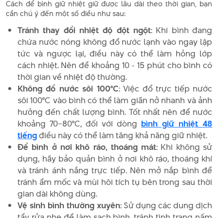
Cách để bình giữ nhiệt giữ được lâu dài theo thời gian, bạn
cần chú ý đến một số điều như sau:
Tránh thay đổi nhiệt độ đột ngột
: Khi bình đang
chứa nước nóng không đổ nước lạnh vào ngay lập
tức và ngược lại, điều này có thể làm hỏng lớp
cách nhiệt. Nên để khoảng 10 - 15 phút cho bình có
thời gian về nhiệt độ thường.
Không đổ nước sôi 100°C
: Việc đổ trực tiếp nước
sôi 100°C vào bình có thể làm giãn nở nhanh và ảnh
hưởng đến chất lượng bình. Tốt nhất nên để nước
khoảng 70–80°C, đối với dòng
bình giữ nhiệt 48
tiếng
điều này có thể làm tăng khả năng giữ nhiệt.
Để bình ở nơi khô ráo, thoáng mát
: Khi không sử
dụng, hãy bảo quản bình ở nơi khô ráo, thoáng khí
và tránh ánh nắng trực tiếp. Nên mở nắp bình để
tránh ẩm mốc và mùi hôi tích tụ bên trong sau thời
gian dài không dùng.
Vệ sinh bình thường xuyên
: Sử dụng các dung dịch
tẩy rửa nhẹ để làm sạch bình, tránh tình trạng nấm