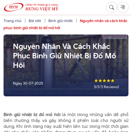
Trang chủ
Bài viết
Bình giữ nhiệt
Nguyên nhân và cách khắc
phục bình giữ nhiệt bị đổ mồ hôi
Nguyên Nhân Và Cách Khắc
Phục Bình Giữ Nhiệt Bị Đổ Mồ
Hôi
☆
☆
☆
☆
☆
Ngày
30-07-2025
5/5 (1 Reviews)
Bình giữ nhiệt bị đổ mồ hôi
là một trong những vấn đề phổ
biến thường thấy và gây không ít phiền toái cho người sử
dụng. Khi tình trạng này xuất hiện liên tục trong một thời gian