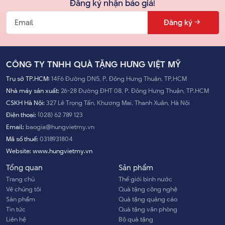
Đăng ký nhận báo giá!
Đăng ký
CÔNG TY TNHH QUÀ TẶNG HƯNG VIỆT MỸ
Trụ sở TP.HCM:
14F6 Đường DN5, P. Đông Hưng Thuận, TP.HCM
Nhà máy sản xuất:
26-28 Đường ĐHT 08, P. Đông Hưng Thuận, TP.HCM
CSKH Hà Nội:
327 Lê Trọng Tấn, Khương Mai, Thanh Xuân, Hà Nội
Điện thoại:
(028) 62 789 123
Email:
baogia@hungvietmy.vn
Mã số thuế:
0318931804
Website:
www.hungvietmy.vn
Tổng quan
Sản phẩm
Trang chủ
Thế giới bình nước
Về chúng tôi
Quà tặng công nghệ
Sản phẩm
Quà tặng quảng cáo
Tin tức
Quà tặng văn phòng
Liên hệ
Bộ quà tặng