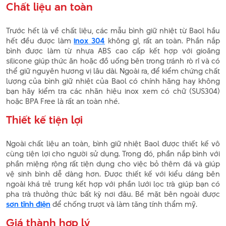
Chất liệu an toàn
Trước hết là về chất liệu, các mẫu bình giữ nhiệt từ Baol hầu
hết đều được làm
inox 304
không gỉ, rất an toàn. Phần nắp
bình được làm từ nhựa ABS cao cấp kết hợp với gioăng
silicone giúp thức ăn hoặc đồ uống bên trong tránh rò rỉ và có
thể giữ nguyên hương vị lâu dài. Ngoài ra, để kiểm chứng chất
lượng của bình giữ nhiệt của Baol có chính hãng hay không
bạn hãy kiểm tra các nhãn hiệu inox xem có chữ (SUS304)
hoặc BPA Free là rất an toàn nhé.
Thiết kế tiện lợi
Ngoài chất liệu an toàn, bình giữ nhiệt Baol được thiết kế vô
cùng tiện lợi cho người sử dụng. Trong đó, phần nắp bình với
phần miệng rộng rất tiện dụng cho việc bỏ thêm đá và giúp
vệ sinh bình dễ dàng hơn. Được thiết kế với kiểu dáng bên
ngoài khá trẻ trung kết hợp với phần lưới lọc trà giúp bạn có
pha trà thưởng thức bất kỳ nơi đâu. Bề mặt bên ngoài được
sơn tĩnh điện
để chống trượt và làm tăng tính thẩm mỹ.
Giá thành hợp lý