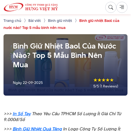
Trang chủ
Bài viết
Bình giữ nhiệt
Bình giữ nhiệt Baol của
nước nào? Top 5 mẫu bình nên mua
Bình Giữ Nhiệt Baol Của Nước
Nào? Top 5 Mẫu Bình Nên
Mua
☆
☆
☆
☆
☆
Ngày
22-09-2025
5/5 (1 Reviews)
>>>
In Sổ Tay
Theo Yêu Cầu TPHCM Số Lượng Ít Giá Chỉ Từ
9.000đ/Sổ
>>>
Bình Giữ Nhiệt Quà Tặng
In Logo Công Ty Số Lượng Ít