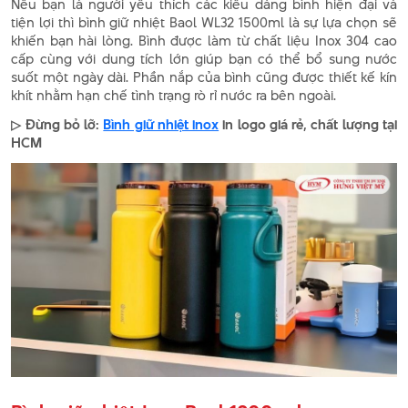
Nếu bạn là người yêu thích các kiểu dáng bình hiện đại và
tiện lợi thì bình giữ nhiệt Baol WL32 1500ml là sự lựa chọn sẽ
khiến bạn hài lòng. Bình được làm từ chất liệu Inox 304 cao
cấp cùng với dung tích lớn giúp bạn có thể bổ sung nước
suốt một ngày dài. Phần nắp của bình cũng được thiết kế kín
khít nhằm hạn chế tình trạng rò rỉ nước ra bên ngoài.
▷ Đừng bỏ lỡ:
Bình giữ nhiệt inox
in logo giá rẻ, chất lượng tại
HCM