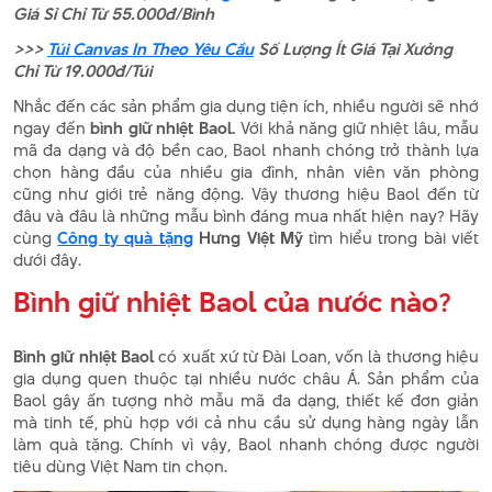
Giá Sỉ Chỉ Từ 55.000đ/Bình
>>>
Túi Canvas In Theo Yêu Cầu
Số Lượng Ít Giá Tại Xưởng
Chỉ Từ 19.000đ/Túi
Nhắc đến các sản phẩm gia dụng tiện ích, nhiều người sẽ nhớ
ngay đến
bình giữ nhiệt Baol.
Với khả năng giữ nhiệt lâu, mẫu
mã đa dạng và độ bền cao, Baol nhanh chóng trở thành lựa
chọn hàng đầu của nhiều gia đình, nhân viên văn phòng
cũng như giới trẻ năng động. Vậy thương hiệu Baol đến từ
đâu và đâu là những mẫu bình đáng mua nhất hiện nay? Hãy
cùng
Công ty quà tặng
Hưng Việt Mỹ
tìm hiểu trong bài viết
dưới đây.
Bình giữ nhiệt Baol của nước nào?
Bình giữ nhiệt Baol
có xuất xứ từ Đài Loan, vốn là thương hiệu
gia dụng quen thuộc tại nhiều nước châu Á. Sản phẩm của
Baol gây ấn tượng nhờ mẫu mã đa dạng, thiết kế đơn giản
mà tinh tế, phù hợp với cả nhu cầu sử dụng hàng ngày lẫn
làm quà tặng. Chính vì vậy, Baol nhanh chóng được người
tiêu dùng Việt Nam tin chọn.