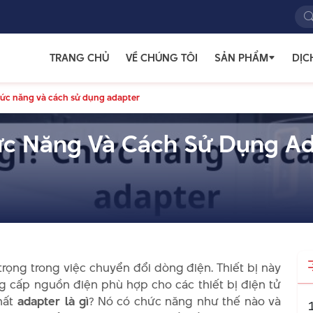
TRANG CHỦ
VỀ CHÚNG TÔI
SẢN PHẨM
DỊC
hức năng và cách sử dụng adapter
ức Năng Và Cách Sử Dụng A
 trọng trong việc chuyển đổi dòng điện. Thiết bị này
cấp nguồn điện phù hợp cho các thiết bị điện tử
hất
adapter là gì
? Nó có chức năng như thế nào và