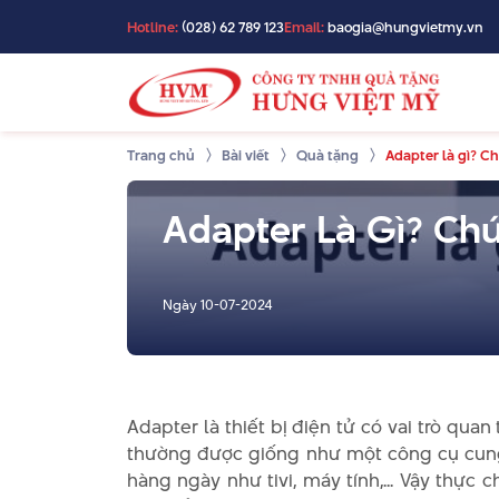
Hotline:
(028) 62 789 123
Email:
baogia@hungvietmy.vn
Trang chủ
Bài viết
Quà tặng
Adapter là gì? C
Adapter Là Gì? Ch
Ngày
10-07-2024
Adapter là thiết bị điện tử có vai trò quan
thường được giống như một công cụ cung 
hàng ngày như tivi, máy tính,... Vậy thực c