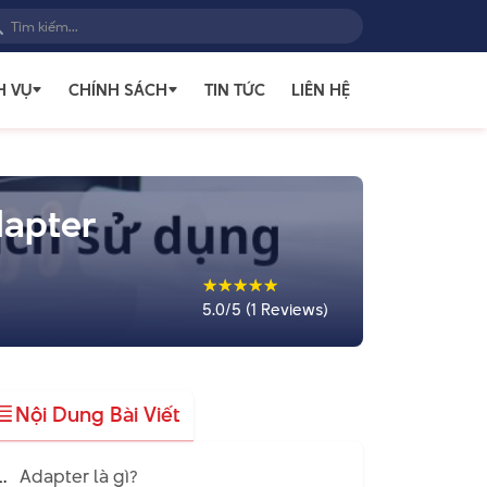
H VỤ
CHÍNH SÁCH
TIN TỨC
LIÊN HỆ
dapter
☆
☆
☆
☆
☆
5.0/5 (1 Reviews)
Nội Dung Bài Viết
Adapter là gì?