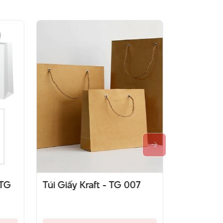
TG
Túi Giấy Kraft - TG 007
Túi Giấy 