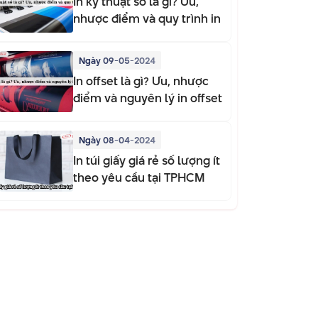
In kỹ thuật số là gì? Ưu,
nhược điểm và quy trình in
Ngày 09-05-2024
In offset là gì? Ưu, nhược
điểm và nguyên lý in offset
Ngày 08-04-2024
In túi giấy giá rẻ số lượng ít
theo yêu cầu tại TPHCM