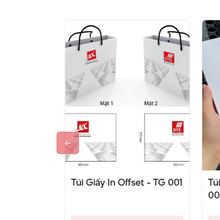
Quà - TG
Túi Giấy In Offset - TG 001
Túi
00