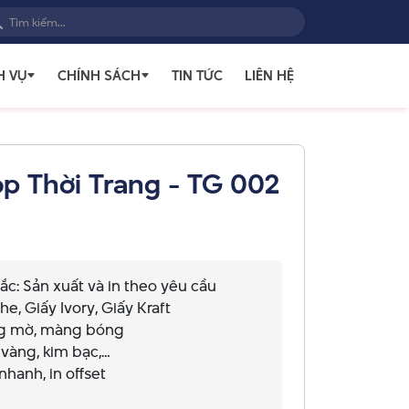
H VỤ
CHÍNH SÁCH
TIN TỨC
LIÊN HỆ
op Thời Trang - TG 002
c: Sản xuất và in theo yêu cầu
e, Giấy Ivory, Giấy Kraft
g mờ, màng bóng
 vàng, kim bạc,…
nhanh, in offset