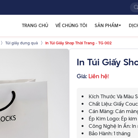
TRANG CHỦ
VỀ CHÚNG TÔI
SẢN PHẨM
DỊC
Túi giấy đựng quà
In Túi Giấy Shop Thời Trang - TG 002
In Túi Giấy Sh
Giá:
Liên hệ!
Kích Thước Và Màu Sắ
Chất Liệu: Giấy Couch
Cán Màng: Cán màn
Ép Kim Logo: Ép kim
Công Nghệ In Ấn: In 
Bảo Hành: 1 tháng