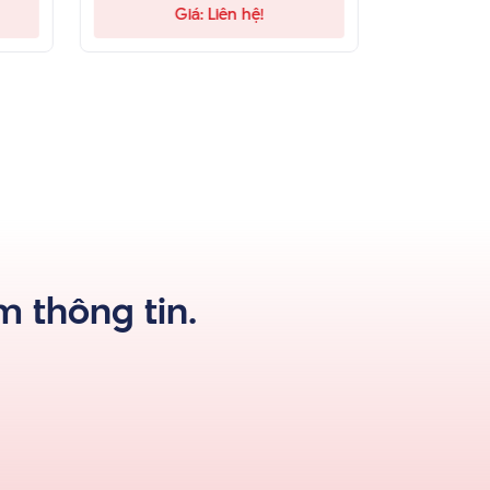
Giá: Liên hệ!
Gi
 thông tin.