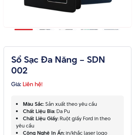
Sổ Sạc Đa Năng – SDN
002
Giá:
Liên hệ!
Màu Sắc
: Sản xuất theo yêu cầu
Chất Liệu Bìa
: Da Pu
Chất Liệu Giấy
: Ruột giấy Ford in theo
yêu cầu
Công Nghệ In Ấn
: in/khắc laser logo