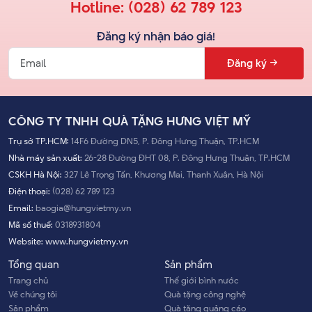
Hotline:
(028) 62 789 123
Đăng ký nhận báo giá!
Đăng ký
CÔNG TY TNHH QUÀ TẶNG HƯNG VIỆT MỸ
Trụ sở TP.HCM:
14F6 Đường DN5, P. Đông Hưng Thuận, TP.HCM
Nhà máy sản xuất:
26-28 Đường ĐHT 08, P. Đông Hưng Thuận, TP.HCM
CSKH Hà Nội:
327 Lê Trọng Tấn, Khương Mai, Thanh Xuân, Hà Nội
Điện thoại:
(028) 62 789 123
Email:
baogia@hungvietmy.vn
Mã số thuế:
0318931804
Website:
www.hungvietmy.vn
Tổng quan
Sản phẩm
Trang chủ
Thế giới bình nước
Về chúng tôi
Quà tặng công nghệ
Sản phẩm
Quà tặng quảng cáo