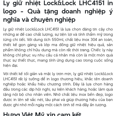
Ly giữ nhiệt Lock&Lock LHC4151 in
logo - Quà tặng doanh nghiệp ý
nghĩa và chuyên nghiệp
Ly giữ nhiệt Lock&Lock LHC4151 là lựa chọn đáng tin cậy cho
những ai đề cao chất lượng, sự tiện lợi và tính thẩm mỹ trong
từng chi tiết. Với dung tích 550ml, chất liệu inox 304 an toàn,
thiết kế gọn gàng và lớp mạ đồng giữ nhiệt hiệu quả, sản
phẩm không chỉ hữu dụng mà còn rất thời trang. Chiếc ly này
không chỉ phục vụ nhu cầu cá nhân mà còn là một món quà
thực sự thiết thực, mang tính ứng dụng cao trong cuộc sống
hiện đại.
Với thiết kế tối giản và mặt ly trơn mịn, ly giữ nhiệt Lock&Lock
LHC4151 rất lý tưởng để in logo thương hiệu, khắc tên doanh
nghiệp hoặc khẩu hiệu chương trình. Đây là lựa chọn hàng
đầu trong các dịp hội nghị, sự kiện khách hàng, hoặc làm quà
tặng nội bộ cho nhân viên. Nhờ chất liệu inox bền đẹp, logo
được in lên sẽ sắc nét, lâu phai và giúp thương hiệu của bạn
được ghi nhớ mỗi ngày một cách tinh tế mà đầy ấn tượng.
Hưng Việt Mỹ xin cam kết