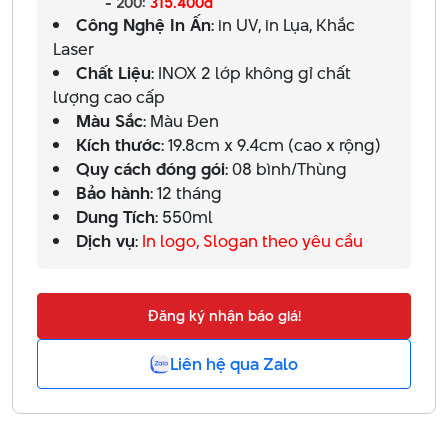
- 200:
315.400đ
Công Nghệ In Ấn
: in UV, in Lụa, Khắc
Laser
Chất Liệu
: INOX 2 lớp không gỉ chất
lượng cao cấp
Màu Sắc
: Màu Đen
Kích thước
: 19.8cm x 9.4cm (cao x rộng)
Quy cách đóng gói
: 08 bình/Thùng
Bảo hành
: 12 tháng
Dung Tích
: 550ml
Dịch vụ
:
In logo, Slogan theo yêu cầu
Đăng ký nhận báo giá!
Liên hệ qua Zalo