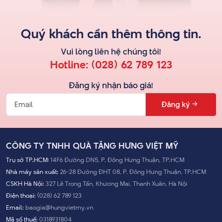
Quý khách cần thêm thông tin.
Vui lòng liên hệ
chúng tôi
!
Hotline:
(028) 62 789 123
Đăng ký nhận báo giá!
Đăng ký
CÔNG TY TNHH QUÀ TẶNG HƯNG VIỆT MỸ
Trụ sở TP.HCM:
14F6 Đường DN5, P. Đông Hưng Thuận, TP.HCM
Nhà máy sản xuất:
26-28 Đường ĐHT 08, P. Đông Hưng Thuận, TP.HCM
CSKH Hà Nội:
327 Lê Trọng Tấn, Khương Mai, Thanh Xuân, Hà Nội
Điện thoại:
(028) 62 789 123
Email:
baogia@hungvietmy.vn
Mã số thuế:
0318931804