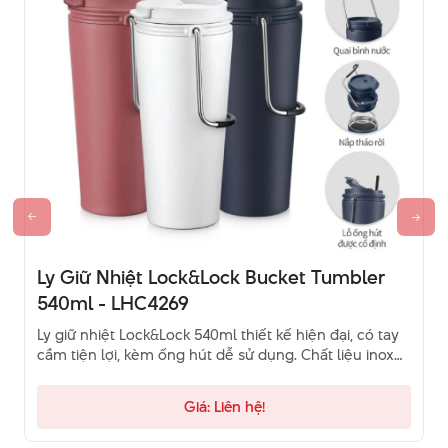
Ly Giữ Nhiệt Lock&Lock Bucket Tumbler
540ml - LHC4269
Ly giữ nhiệt Lock&Lock 540ml thiết kế hiện đại, có tay
cầm tiện lợi, kèm ống hút dễ sử dụng. Chất liệu inox
an toàn, giữ lạnh tốt – phù hợp mang đi học, đi làm
mỗi ngày.
Giá: Liên hệ!