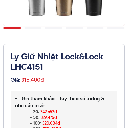
Ly Giữ Nhiệt Lock&Lock
LHC4151
Giá:
315.400đ
Giá tham khảo - tùy theo số lượng &
nhu cầu in ấn
- 30:
342.652đ
- 50:
329.475đ
- 100:
320.084đ